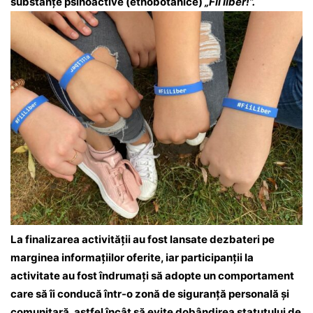
substanțe psihoactive (etnobotanice)
„Fii liber!”.
La finalizarea activității au fost lansate dezbateri pe
marginea informațiilor oferite, iar participanții la
activitate au fost îndrumaţi să adopte un comportament
care să îi conducă într-o zonă de siguranţă personală și
comunitară, astfel încât să evite dobândirea statutului de