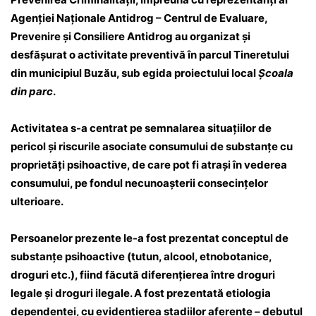
Agenției Naționale Antidrog – Centrul de Evaluare,
Prevenire și Consiliere Antidrog au organizat şi
desfăşurat o activitate preventivă în parcul Tineretului
din municipiul Buzău, sub egida proiectului local
Școala
din parc
.
Activitatea s-a centrat pe semnalarea situaţiilor de
pericol și riscurile asociate consumului de substanțe cu
proprietăți psihoactive, de care pot fi atrași în vederea
consumului, pe fondul necunoaşterii consecinţelor
ulterioare.
Persoanelor prezente le-a fost prezentat conceptul de
substanțe psihoactive (tutun, alcool, etnobotanice,
droguri etc.), fiind făcută diferențierea între droguri
legale și droguri ilegale. A fost prezentată etiologia
dependenței, cu evidențierea stadiilor aferente – debutul