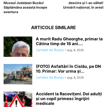
Muzeul Județean Buzău!
descins și l-au săltat!
Săptămâna aceasta începe
Urmărit național, în arest
aventura
ARTICOLE SIMILARE
A murit Radu Gheorghe, primar la
Cătina timp de 16 ani....
Jurnalul de Buzau
-
aug. 8, 2026
(FOTO) Asfaltări în Cislău, pe DN
10. Primar: Vor urma și...
Jurnalul de Buzau
-
aug. 8, 2026
Accident la Racovițeni. Doi adulți
și un copil primesc îngrijiri
medicale