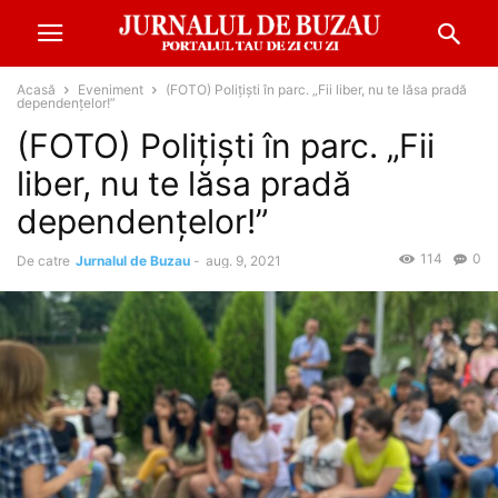
Acasă
Eveniment
(FOTO) Polițiști în parc. „Fii liber, nu te lăsa pradă
dependențelor!”
(FOTO) Polițiști în parc. „Fii
liber, nu te lăsa pradă
dependențelor!”
114
0
De catre
Jurnalul de Buzau
-
aug. 9, 2021