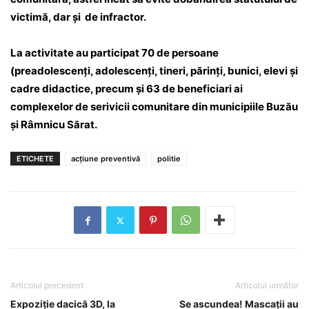
victimă, dar și de infractor.
La activitate au participat 70 de persoane
(preadolescenți, adolescenți, tineri, părinți, bunici, elevi și
cadre didactice, precum și 63 de beneficiari ai
complexelor de serivicii comunitare din municipiile Buzău
și Râmnicu Sărat.
ETICHETE
acţiune preventivă
politie
Articolul precedent
Articolul următor
Expoziție dacică 3D, la
Se ascundea! Mascații au