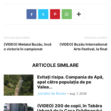
Articolul precedent
Articolul următor
(VIDEO) Metalul Buzău, încă
(VIDEO) Buzău International
o victorie în campionat
Arts Festival, la final
ARTICOLE SIMILARE
Evitați risipa. Compania de Apă,
apel către populația de pe
Valea...
Jurnalul de Buzau
-
aug. 7, 2026
(VIDEO) 200 de copii, în Tabăra
Urbană de la Casa Grădinarului