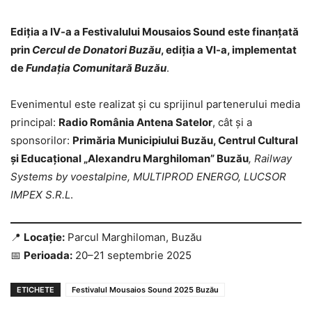
Ediția a IV-a a Festivalului Mousaios Sound este finanțată
prin
Cercul de Donatori Buzău
, ediția a VI-a, implementat
de
Fundația Comunitară Buzău
.
Evenimentul este realizat și cu sprijinul partenerului media
principal:
Radio România Antena Satelor
, cât și a
sponsorilor:
Primăria Municipiului Buzău, Centrul Cultural
și Educațional „Alexandru Marghiloman” Buzău
, Railway
Systems by voestalpine, MULTIPROD ENERGO, LUCSOR
IMPEX S.R.L
.
📍
Locație:
Parcul Marghiloman, Buzău
📅
Perioada:
20–21 septembrie 2025
ETICHETE
Festivalul Mousaios Sound 2025 Buzău