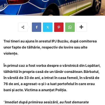
Trei tineri au ajuns în arestul IPJ Buzău, după comiterea
unor fapte de tâlhărie, respectiv de lovire sau alte
violențe.
În primul caz a fost vorba despre o vârstnică din Lopătari,
tâlhărită în propria casă de un tânăr consătean. Bărbatul,
în vârstă de 33 de ani, a intrat în casa femeii, în vârstă de
76 de ani, a agresat-o și i-a luat portofelul în care erau
bani și acte. Victima a anunțat Poliția.
“
Imediat după primirea sesizării, au fost demarate