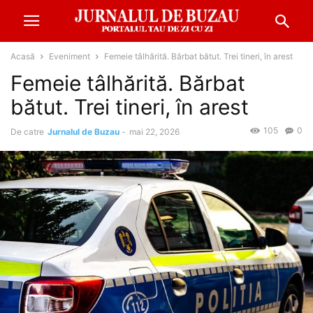
Acasă
Eveniment
Femeie tâlhărită. Bărbat bătut. Trei tineri, în arest
Femeie tâlhărită. Bărbat
bătut. Trei tineri, în arest
105
0
De catre
Jurnalul de Buzau
-
mai 22, 2026