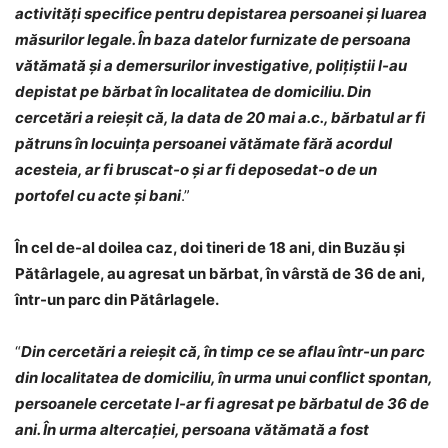
activități specifice pentru depistarea persoanei și luarea
măsurilor legale. În baza datelor furnizate de persoana
vătămată și a demersurilor investigative, polițiștii l-au
depistat pe bărbat în localitatea de domiciliu. Din
cercetări a reieșit că, la data de 20 mai a.c., bărbatul ar fi
pătruns în locuința persoanei vătămate fără acordul
acesteia, ar fi bruscat-o și ar fi deposedat-o de un
portofel cu acte și bani
.”
În cel de-al doilea caz, doi tineri de 18 ani, din Buzău și
Pătârlagele, au agresat un bărbat, în vârstă de 36 de ani,
într-un parc din Pătârlagele.
“
Din cercetări a reieșit că, în timp ce se aflau într-un parc
din localitatea de domiciliu, în urma unui conflict spontan,
persoanele cercetate l-ar fi agresat pe bărbatul de 36 de
ani. În urma altercației, persoana vătămată a fost