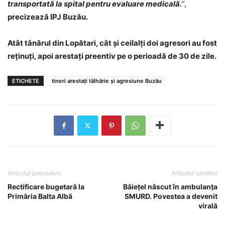
transportată la spital pentru evaluare medicală.
”,
precizează IPJ Buzău.
Atât tânărul din Lopătari, cât și ceilalți doi agresori au fost
reținuți, apoi arestați preentiv pe o perioadă de 30 de zile.
ETICHETE
tineri arestați tâlhărie și agresiune Buzău
Articolul precedent
Articolul următor
Rectificare bugetară la
Băiețel născut în ambulanța
Primăria Balta Albă
SMURD. Povestea a devenit
virală