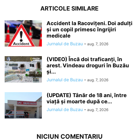
ARTICOLE SIMILARE
Accident la Racovițeni. Doi adulți
și un copil primesc îngrijiri
medicale
Jurnalul de Buzau
-
aug. 7, 2026
(VIDEO) Încă doi traficanți, în
arest. Vindeau droguri în Buzău
și...
Jurnalul de Buzau
-
aug. 7, 2026
(UPDATE) Tânăr de 18 ani, între
viață și moarte după ce...
Jurnalul de Buzau
-
aug. 7, 2026
NICIUN COMENTARIU