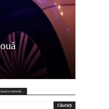
două
Cauta in articole …