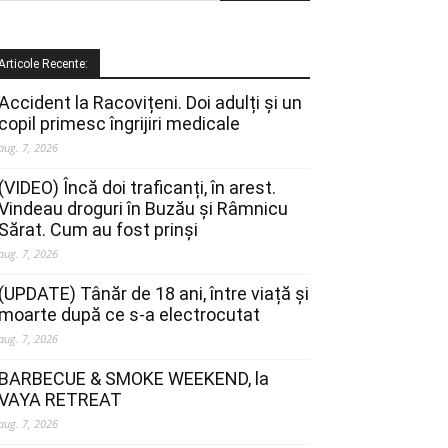
Articole Recente:
Accident la Racovițeni. Doi adulți și un
copil primesc îngrijiri medicale
aug. 7, 2026
(VIDEO) Încă doi traficanți, în arest.
Vindeau droguri în Buzău și Râmnicu
Sărat. Cum au fost prinși
aug. 7, 2026
(UPDATE) Tânăr de 18 ani, între viață și
moarte după ce s-a electrocutat
aug. 7, 2026
BARBECUE & SMOKE WEEKEND, la
VAYA RETREAT
aug. 7, 2026