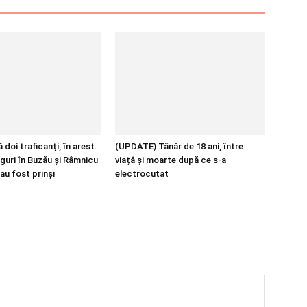
 doi traficanți, în arest.
(UPDATE) Tânăr de 18 ani, între
guri în Buzău și Râmnicu
viață și moarte după ce s-a
au fost prinși
electrocutat