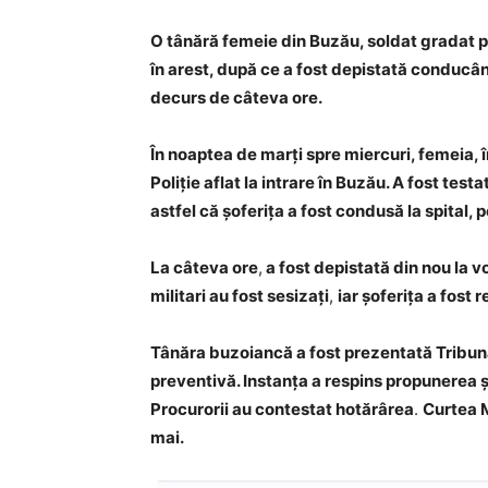
O tânără femeie din Buzău, soldat gradat p
în arest, după ce a fost depistată conducân
decurs de câteva ore.
În noaptea de marți spre miercuri, femeia, î
Poliție aflat la intrare în Buzău. A fost test
astfel că șoferița a fost condusă la spital,
La câteva ore
,
a fost depistată din nou la vo
militari au fost sesizați
,
iar șoferița a fost 
Tânăra buzoiancă a fost prezentată Tribun
preventivă. Instanța a respins propunerea și
Procurorii au contestat hotărârea
.
Curtea M
mai.