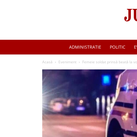
ADMINISTRATIE
POLITIC
E
Acasă
Eveniment
Femeie soldat prinsă beată la vol