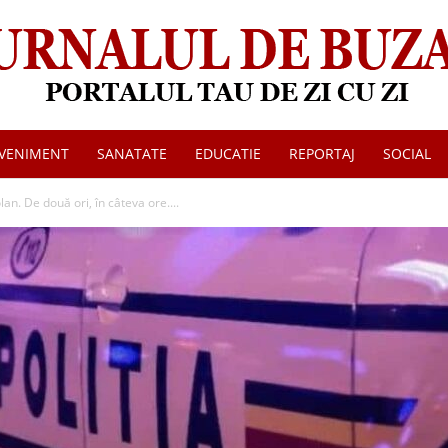
VENIMENT
SANATATE
EDUCATIE
REPORTAJ
SOCIAL
Jurnalul
an. De două ori, în câteva ore....
de
Buzau