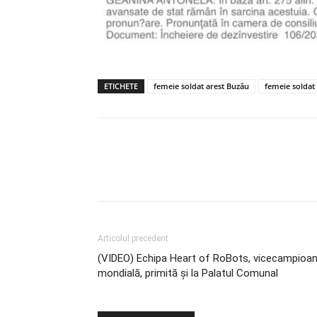
ETICHETE
femeie soldat arest Buzău
femeie soldat
Articolul precedent
(VIDEO) Echipa Heart of RoBots, vicecampioa
mondială, primită și la Palatul Comunal