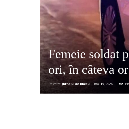
Femeie soldat p
ori, în câteva or
De catre
Jurnalul de Buzau
-
mai 15, 2026
14
Acțiune