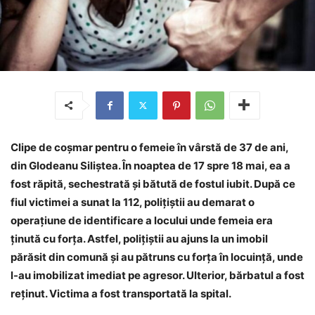
Clipe de coșmar pentru o femeie în vârstă de 37 de ani,
din Glodeanu Siliștea. În noaptea de 17 spre 18 mai, ea a
fost răpită, sechestrată și bătută de fostul iubit. După ce
fiul victimei a sunat la 112, polițiștii au demarat o
operațiune de identificare a locului unde femeia era
ținută cu forța. Astfel, polițiștii au ajuns la un imobil
părăsit din comună și au pătruns cu forța în locuință, unde
l-au imobilizat imediat pe agresor. Ulterior, bărbatul a fost
reținut. Victima a fost transportată la spital.