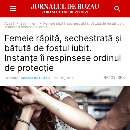
Acasă
Eveniment
Femeie răpită, sechestrată și bătută de fostul iubit.
Instanța îi respinsese ordinul...
Femeie răpită, sechestrată și
bătută de fostul iubit.
Instanța îi respinsese ordinul
de protecție
133
0
De catre
Jurnalul de Buzau
-
mai 19, 2026