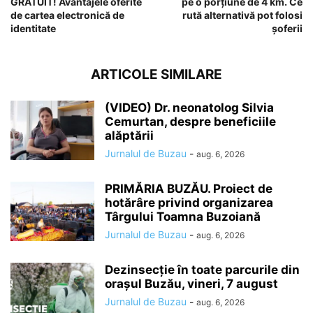
GRATUIT! Avantajele oferite
pe o porțiune de 4 km. Ce
de cartea electronică de
rută alternativă pot folosi
identitate
șoferii
ARTICOLE SIMILARE
(VIDEO) Dr. neonatolog Silvia
Cemurtan, despre beneficiile
alăptării
Jurnalul de Buzau
-
aug. 6, 2026
PRIMĂRIA BUZĂU. Proiect de
hotărâre privind organizarea
Târgului Toamna Buzoiană
Jurnalul de Buzau
-
aug. 6, 2026
Dezinsecție în toate parcurile din
orașul Buzău, vineri, 7 august
Jurnalul de Buzau
-
aug. 6, 2026