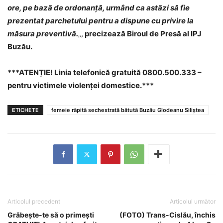
ore, pe bază de ordonanță, urmând ca astăzi să fie
prezentat parchetului pentru a dispune cu privire la
măsura preventivă.
„,
precizează Biroul de Presă al IPJ
Buzău.
***ATENȚIE! Linia telefonică gratuită 0800.500.333 –
pentru victimele violenței domestice.***
ETICHETE
femeie răpită sechestrată bătută Buzău Glodeanu Siliștea
Articolul precedent
Articolul următor
Grăbește-te să o primești
(FOTO) Trans-Cislău, închis