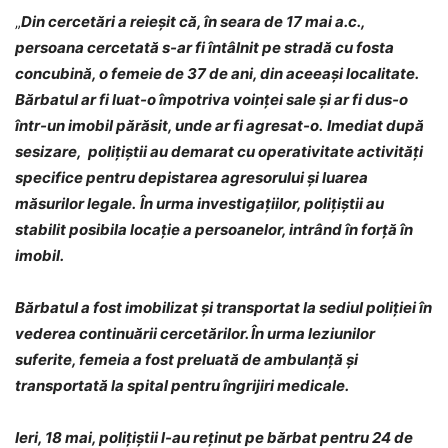
„
Din cercetări a reieșit că, în seara de 17 mai a.c.,
persoana cercetată s-ar fi întâlnit pe stradă cu fosta
concubină, o femeie de 37 de ani, din aceeași localitate.
Bărbatul ar fi luat-o împotriva voinței sale și ar fi dus-o
într-un imobil părăsit, unde ar fi agresat-o.
Imediat după
sesizare, polițiștii au demarat cu operativitate activități
specifice pentru depistarea agresorului și luarea
măsurilor legale.
În urma investigațiilor, polițiștii au
stabilit posibila locație a persoanelor, intrând în forță în
imobil.
Bărbatul a fost imobilizat și transportat la sediul poliției în
vederea continuării cercetărilor. În urma leziunilor
suferite, femeia a fost preluată de ambulanță și
transportată la spital pentru îngrijiri medicale.
Ieri, 18 mai, polițiștii l-au reținut pe bărbat pentru 24 de