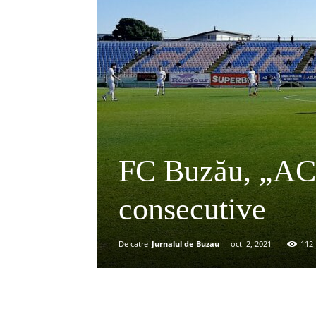
FC Buzău, „ACA
consecutive
De catre
Jurnalul de Buzau
-
oct. 2, 2021
112