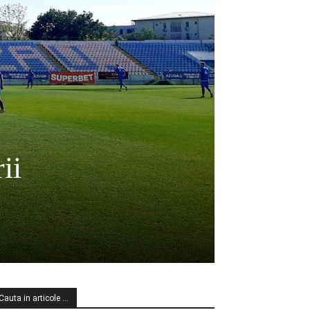
ii
Cauta in articole …