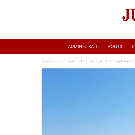
ADMINISTRATIE
POLITIC
E
Acasă
Eveniment
FC Buzău, „ACASĂ”. Egal după 8 