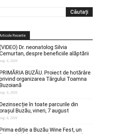
Articole Recente:
(VIDEO) Dr. neonatolog Silvia
Cemurtan, despre beneficiile alăptării
aug. 6, 2026
PRIMĂRIA BUZĂU. Proiect de hotărâre
privind organizarea Târgului Toamna
Buzoiană
aug. 6, 2026
Dezinsecție în toate parcurile din
orașul Buzău, vineri, 7 august
aug. 6, 2026
Prima ediție a Buzău Wine Fest, un