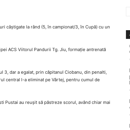
uri câștigate la rând (5, în campionat/3, în Cupă) cu un
hipei ACS Viitorul Pandurii Tg. Jiu, formație antrenată
 3, dar a egalat, prin căpitanul Ciobanu, din penalti,
rul central l-a eliminat pe Vârtej, pentru cumul de
sti Pustai au reușit să păstreze scorul, având chiar mai