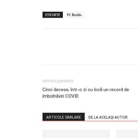
ETICHETE
FC Buzău
Articolul precedent
Cinci decese, într-o zi cu încă un record de
îmbolnăviri COVID
ARTICOLE SIMILARE
DE LA ACELAȘI AUTOR