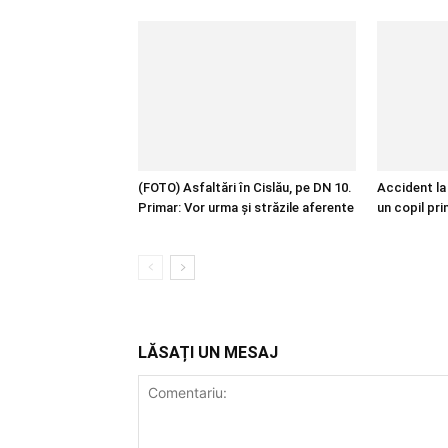
(FOTO) Asfaltări în Cislău, pe DN 10.
Accident la 
Primar: Vor urma și străzile aferente
un copil pri
LĂSAȚI UN MESAJ