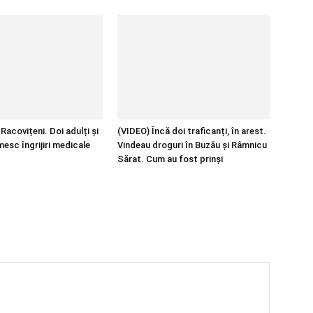
Racovițeni. Doi adulți și
(VIDEO) Încă doi traficanți, în arest.
mesc îngrijiri medicale
Vindeau droguri în Buzău și Râmnicu
Sărat. Cum au fost prinși