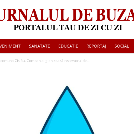
VENIMENT
SANATATE
EDUCATIE
REPORTAJ
SOCIAL
Jurnalul
n comuna Cislău. Compania igienizează rezervorul de...
de
Buzau