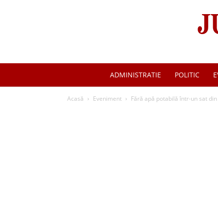
ADMINISTRATIE
POLITIC
E
Acasă
Eveniment
Fără apă potabilă într-un sat di