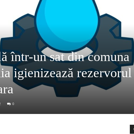
lă într-un sat din comuna
a igienizează rezervorul
ara
2
0