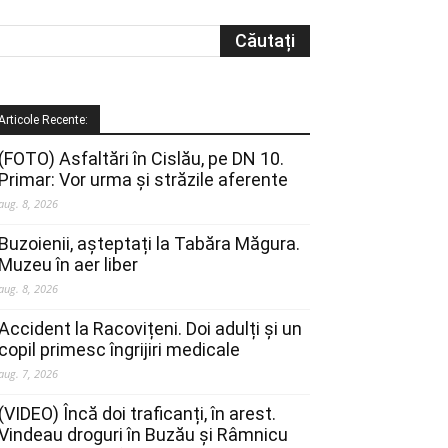
Articole Recente:
(FOTO) Asfaltări în Cislău, pe DN 10.
Primar: Vor urma și străzile aferente
aug. 8, 2026
Buzoienii, așteptați la Tabăra Măgura.
Muzeu în aer liber
aug. 8, 2026
Accident la Racovițeni. Doi adulți și un
copil primesc îngrijiri medicale
aug. 7, 2026
(VIDEO) Încă doi traficanți, în arest.
Vindeau droguri în Buzău și Râmnicu