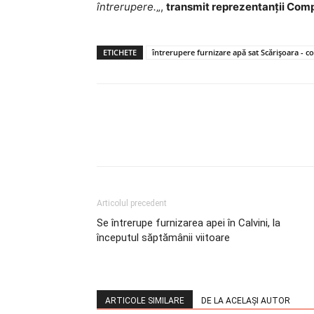
întrerupere.
„,
transmit reprezentanții Com
ETICHETE
întrerupere furnizare apă sat Scărișoara - 
Articolul precedent
Se întrerupe furnizarea apei în Calvini, la
începutul săptămânii viitoare
ARTICOLE SIMILARE
DE LA ACELAȘI AUTOR