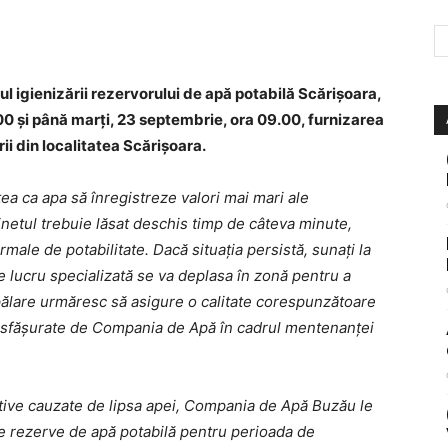
 igienizării rezervorului de apă potabilă Scărișoara,
00 și până marți, 23 septembrie, ora 09.00, furnizarea
rii din localitatea Scărișoara.
atea ca apa să înregistreze valori mai mari ale
binetul trebuie lăsat deschis timp de câteva minute,
rmale de potabilitate. Dacă situația persistă, sunați la
 lucru specializată se va deplasa în zonă pentru a
pălare urmăresc să asigure o calitate corespunzătoare
i desfășurate de Compania de Apă în cadrul mentenanței
ative cauzate de lipsa apei, Compania de Apă Buzău le
ze rezerve de apă potabilă pentru perioada de