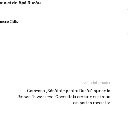
paniei de Apă Buzău.
comuna Cislău
Articolul următor
Caravana „Sănătate pentru Buzău” ajunge la
Bisoca, în weekend. Consultații gratuite și sfaturi
din partea medicilor