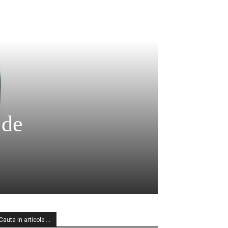
 de
Cauta in articole …