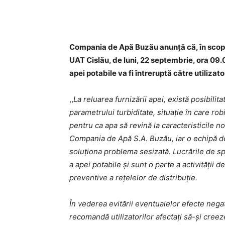
Acțiune
Compania de Apă Buzău anunță că, în scopul
UAT Cislău, de luni, 22 septembrie, ora 09.
apei potabile va fi întreruptă către utilizato
,,
La reluarea furnizării apei, există posibilit
parametrului turbiditate, situație în care ro
pentru ca apa să revină la caracteristicile no
Compania de Apă S.A. Buzău, iar o echipă de
soluționa problema sesizată. Lucrările de s
a apei potabile și sunt o parte a activități
preventive a rețelelor de distribuție.
În vederea evitării eventualelor efecte neg
recomandă utilizatorilor afectați să-şi cree