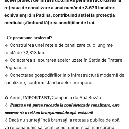
aceet proiect de infrastructură va permite racordarea la
rețeaua de canalizare a unui număr de 3.679 locuitori
echivalenți din Padina, contribuind astfel la protecția
mediului și îmbunătățirea condițiilor de trai.
ℹ️ 𝐂𝐞 𝐩𝐫𝐞𝐬𝐮𝐩𝐮𝐧𝐞 𝐩𝐫𝐨𝐢𝐞𝐜𝐭𝐮𝐥?
🔹 Construirea unei rețele de canalizare cu o lungime
totală de 72,813 km.
🔹 Colectarea și epurarea apelor uzate în Stația de Tratare
Pogoanele.
🔹 Conectarea gospodăriilor la o infrastructură modernă de
canalizare, conform standardelor europene.
⚠️ Anunț 𝐈𝐌𝐏𝐎𝐑𝐓𝐀𝐍𝐓/Compania de Apă Buzău
💧
𝐏𝐞𝐧𝐭𝐫𝐮 𝐚 𝐯ă 𝐩𝐮𝐭𝐞𝐚 𝐫𝐚𝐜𝐨𝐫𝐝𝐚 𝐥𝐚 𝐧𝐨𝐮𝐥 𝐬𝐢𝐬𝐭𝐞𝐦 𝐝𝐞 𝐜𝐚𝐧𝐚𝐥𝐢𝐳𝐚𝐫𝐞, 𝐞𝐬𝐭𝐞
𝐧𝐞𝐜𝐞𝐬𝐚𝐫 𝐬ă 𝐚𝐯𝐞ț𝐢 𝐮𝐧 𝐛𝐫𝐚𝐧ș𝐚𝐦𝐞𝐧𝐭 𝐝𝐞 𝐚𝐩ă 𝐞𝐱𝐢𝐬𝐭𝐞𝐧𝐭!
💧Dacă nu sunteți încă branșați la rețeaua publică de apă,
vă recomandăm să faceți acest demers cât mai curând,