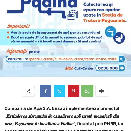
Compania de Apă S.A. Buzău implementează proiectul
„
𝐄𝐱𝐭𝐢𝐧𝐝𝐞𝐫𝐞𝐚 𝐬𝐢𝐬𝐭𝐞𝐦𝐮𝐥𝐮𝐢 𝐝𝐞 𝐜𝐚𝐧𝐚𝐥𝐢𝐳𝐚𝐫𝐞 𝐚𝐩ă 𝐮𝐳𝐚𝐭ă 𝐦𝐞𝐧𝐚𝐣𝐞𝐫ă 𝐝𝐢𝐧
𝐨𝐫𝐚ș 𝐏𝐨𝐠𝐨𝐚𝐧𝐞𝐥𝐞 în 𝐥𝐨𝐜𝐚𝐥𝐢𝐭𝐚𝐭𝐞𝐚 𝐏𝐚𝐝𝐢𝐧𝐚”
, finanțat prin PNRR, iar