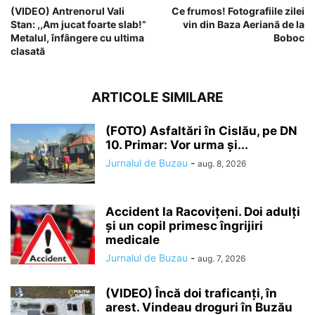
(VIDEO) Antrenorul Vali
Ce frumos! Fotografiile zilei
Stan: ,,Am jucat foarte slab!”
vin din Baza Aeriană de la
Metalul, înfângere cu ultima
Boboc
clasată
ARTICOLE SIMILARE
(FOTO) Asfaltări în Cislău, pe DN
10. Primar: Vor urma și...
Jurnalul de Buzau
-
aug. 8, 2026
Accident la Racovițeni. Doi adulți
și un copil primesc îngrijiri
medicale
Jurnalul de Buzau
-
aug. 7, 2026
(VIDEO) Încă doi traficanți, în
arest. Vindeau droguri în Buzău