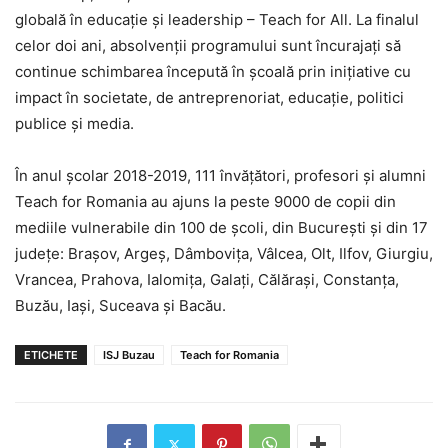
globală în educaţie şi leadership – Teach for All. La finalul
celor doi ani, absolvenţii programului sunt încurajaţi să
continue schimbarea începută în şcoală prin iniţiative cu
impact în societate, de antreprenoriat, educaţie, politici
publice şi media.
În anul şcolar 2018-2019, 111 învăţători, profesori şi alumni
Teach for Romania au ajuns la peste 9000 de copii din
mediile vulnerabile din 100 de şcoli, din Bucureşti şi din 17
judeţe: Braşov, Argeş, Dâmboviţa, Vâlcea, Olt, Ilfov, Giurgiu,
Vrancea, Prahova, Ialomiţa, Galaţi, Călăraşi, Constanţa,
Buzău, Iaşi, Suceava şi Bacău.
ETICHETE
ISJ Buzau
Teach for Romania