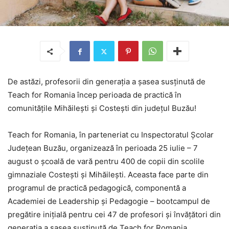
De astăzi, profesorii din generaţia a şasea susţinută de
Teach for Romania încep perioada de practică în
comunităţile Mihăileşti şi Costeşti din judeţul Buzău!
Teach for Romania, în parteneriat cu Inspectoratul Şcolar
Judeţean Buzău, organizează în perioada 25 iulie – 7
august o şcoală de vară pentru 400 de copii din scolile
gimnaziale Costeşti şi Mihăileşti. Aceasta face parte din
programul de practică pedagogică, componentă a
Academiei de Leadership şi Pedagogie – bootcampul de
pregătire iniţială pentru cei 47 de profesori şi învăţători din
generaţia a şasea susţinută de Teach for Romania.