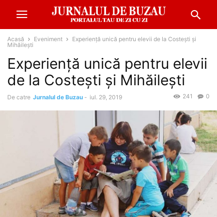
Acasă
Eveniment
Experiență unică pentru elevii de la Costești și
Mihăilești
Experiență unică pentru elevii
de la Costești și Mihăilești
241
0
De catre
Jurnalul de Buzau
-
iul. 29, 2019