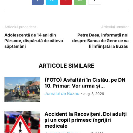
Articolul precedent
Articolul următor
Adolescentă de 14 ani din
Petre Daea, informații noi
Pârscov, dispărută de câteva
despre Banca de Gene ce va
săptămâni
fi înființată la Buzău
ARTICOLE SIMILARE
(FOTO) Asfaltări în Cislău, pe DN
10. Primar: Vor urma și...
Jurnalul de Buzau
-
aug. 8, 2026
Accident la Racovițeni. Doi adulți
și un copil primesc îngrijiri
medicale