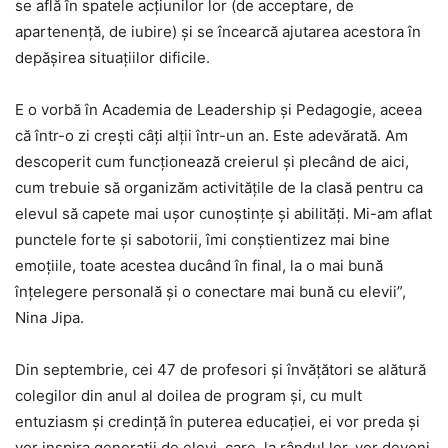
se află în spatele acţiunilor lor (de acceptare, de
apartenenţă, de iubire) şi se încearcă ajutarea acestora în
depăşirea situaţiilor dificile.
E o vorbă în Academia de Leadership şi Pedagogie, aceea
că într-o zi creşti câţi alţii într-un an. Este adevărată. Am
descoperit cum funcţionează creierul şi plecând de aici,
cum trebuie să organizăm activităţile de la clasă pentru ca
elevul să capete mai uşor cunoştinţe şi abilităţi. Mi-am aflat
punctele forte şi sabotorii, îmi conştientizez mai bine
emoţiile, toate acestea ducând în final, la o mai bună
înţelegere personală şi o conectare mai bună cu elevii”,
Nina Jipa.
Din septembrie, cei 47 de profesori şi învăţători se alătură
colegilor din anul al doilea de program şi, cu mult
entuziasm şi credinţă în puterea educaţiei, ei vor preda şi
vor inspira generaţii de elevi, care, la rândul lor, vor deveni