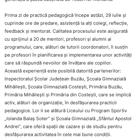
Prima zi de practică pedagogică începe astăzi, 29 iulie şi
cuprinde ore de predare, asistenţă la alţi colegi, reflecţie,
feedback şi mentorat. Calitatea procesului este asigurată
cu sprijinul a 20 de mentori, profesori şi alumni ai
programului, care, alături de tutorii coordonatori, îi susţin
pe profesori în planificarea şi implementarea unor activităţi
care să răspundă nevoilor de învăţare ale copiilor.
Această experienţă este posibilă datorită partenerilor:
Inspectoratul Şcolar Judeţean Buzău, Şcoala Gimnazială
Mihăileşti, Şcoala Gimnazială Costeşti, Primăria Buzău,
Primăria Mihăileşti şi Primăria din Costeşti, care se implică
activ, alături de organizaţie, în desfăşurarea practicii
pedagogice. Lor li se alătură Liceului cu Program Sportiv
„Iolanda Balaş Soter” şi Şcoala Gimnazială „Sfântul Apostol
Andrei”, care oferă spaţii de cazare şi de studiu pentru
desfăşurarea activitatea în cele mai bune condiţii.