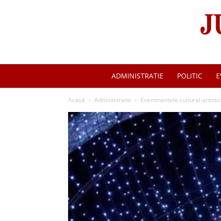
ADMINISTRATIE
POLITIC
E
Acasă
Administratie
Evenimentele cultural-artisti