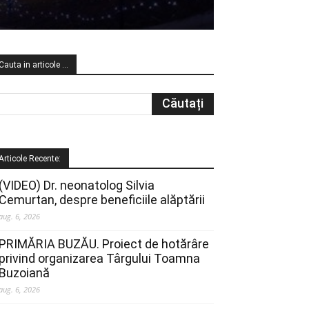
Cauta in articole …
Articole Recente:
(VIDEO) Dr. neonatolog Silvia
Cemurtan, despre beneficiile alăptării
aug. 6, 2026
PRIMĂRIA BUZĂU. Proiect de hotărâre
privind organizarea Târgului Toamna
Buzoiană
aug. 6, 2026