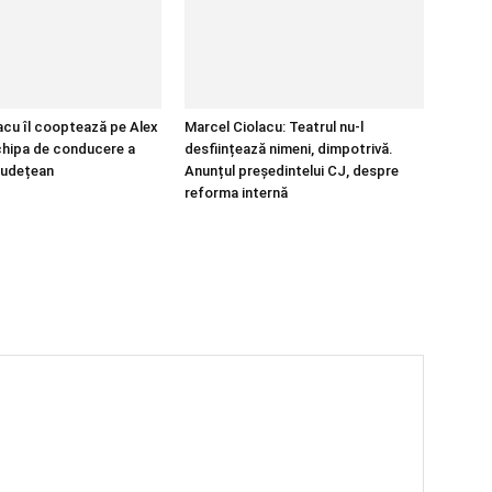
acu îl cooptează pe Alex
Marcel Ciolacu: Teatrul nu-l
chipa de conducere a
desființează nimeni, dimpotrivă.
 Județean
Anunțul președintelui CJ, despre
reforma internă