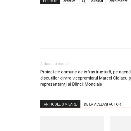
ETICHETE
artistice
CJ
cultural
evenimente
Articolul precedent
Proiectele comune de infrastructură, pe agen
discuțiilor dintre vicepremierul Marcel Ciolacu ș
reprezentanţi ai Băncii Mondiale
ARTICOLE SIMILARE
DE LA ACELAȘI AUTOR