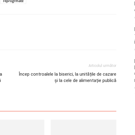
reprogrmate
Articolul următor
da
Încep controalele la biserici, la unitățile de cazare
i
și la cele de alimentație publică