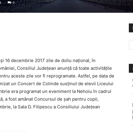
4
0
și 16 decembrie 2017 zile de doliu național, în
mâniei, Consiliul Județean anunță că toate activitățile
entru aceste zile vor fi reprogramate. Astfel, pe data de
izat un Concert de Colinde susținut de elevii Liceului
embrie era programat un eveniment la Nehoiu în cadrul
ată, a fost amânat Concursul de șah pentru copii,
rie, la Sala D. Filipescu a Consiliului Județean