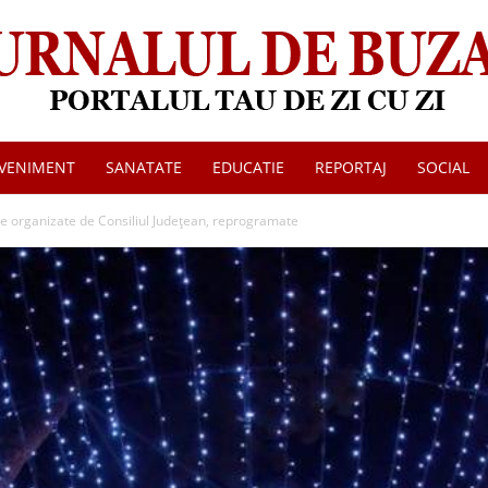
VENIMENT
SANATATE
EDUCATIE
REPORTAJ
SOCIAL
Jurnalul
ce organizate de Consiliul Județean, reprogramate
de
Buzau