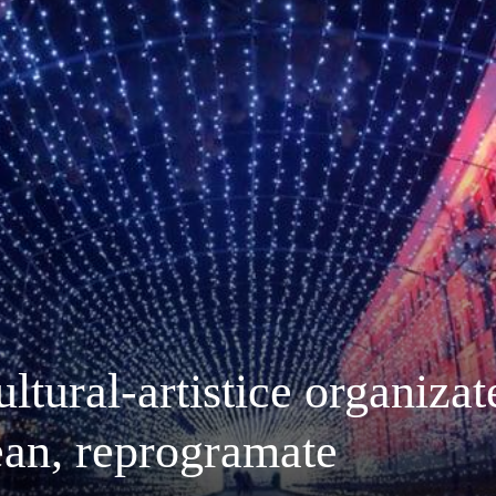
ltural-artistice organizat
ean, reprogramate