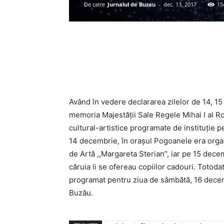
De catre
Jurnalul de Buzau
-
dec. 13, 2017
15
Acțiune
Având în vedere declararea zilelor de 14, 15 
memoria Majestății Sale Regele Mihai I al Ro
cultural-artistice programate de instituție p
14 decembrie, în orașul Pogoanele era organ
de Artă ,,Margareta Sterian”, iar pe 15 dec
căruia li se ofereau copiilor cadouri. Totod
programat pentru ziua de sâmbătă, 16 decemb
Buzău.