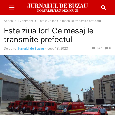
Acasă
Eveniment
Este ziua lor! Ce mesaj le transmite prefectul
Este ziua lor! Ce mesaj le
transmite prefectul
145
0
De catre
Jurnalul de Buzau
-
sept. 13, 2020