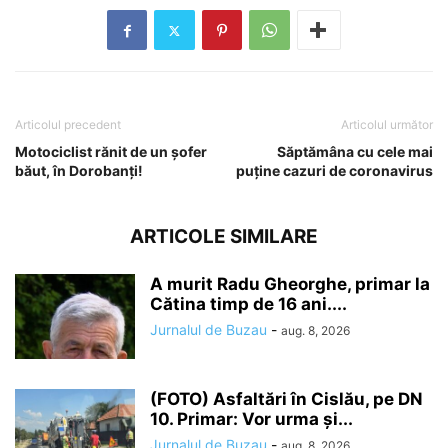
Articolul precedent
Articolul următor
Motociclist rănit de un șofer
Săptămâna cu cele mai
băut, în Dorobanți!
puține cazuri de coronavirus
ARTICOLE SIMILARE
A murit Radu Gheorghe, primar la
Cătina timp de 16 ani....
Jurnalul de Buzau
-
aug. 8, 2026
(FOTO) Asfaltări în Cislău, pe DN
10. Primar: Vor urma și...
Jurnalul de Buzau
-
aug. 8, 2026