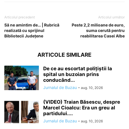
Articolul precedent
Articolul următor
Să ne amintim de… | Rubrică
Peste 2,2 milioane de euro,
realizată cu sprijinul
suma cerută pentru
Bibliotecii Județene
reabilitarea Casei Albe
ARTICOLE SIMILARE
De ce au escortat polițiștii la
spital un buzoian prins
conducând...
Jurnalul de Buzau
-
aug. 10, 2026
(VIDEO) Traian Băsescu, despre
Marcel Cioalcu: Era un greu al
partidului....
Jurnalul de Buzau
-
aug. 10, 2026