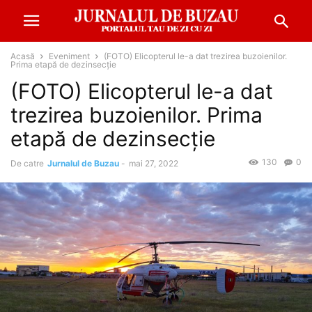
Acasă
Eveniment
(FOTO) Elicopterul le-a dat trezirea buzoienilor.
Prima etapă de dezinsecție
(FOTO) Elicopterul le-a dat
trezirea buzoienilor. Prima
etapă de dezinsecție
130
0
De catre
Jurnalul de Buzau
-
mai 27, 2022