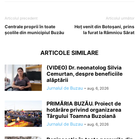
Articolul precedent
Articolul următor
Centrale proprii în toate
Hoţ venit din Botoşani, prins
școlile din municipiul Buzău
la furat la Râmnicu Sărat
ARTICOLE SIMILARE
(VIDEO) Dr. neonatolog Silvia
Cemurtan, despre beneficiile
alăptării
Jurnalul de Buzau
-
aug. 6, 2026
PRIMĂRIA BUZĂU. Proiect de
hotărâre privind organizarea
Târgului Toamna Buzoiană
Jurnalul de Buzau
-
aug. 6, 2026