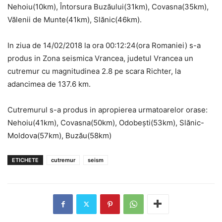
Nehoiu(10km), Întorsura Buzăului(31km), Covasna(35km),
Vălenii de Munte(41km), Slănic(46km).
In ziua de 14/02/2018 la ora 00:12:24(ora Romaniei) s-a
produs in Zona seismica Vrancea, judetul Vrancea un
cutremur cu magnitudinea 2.8 pe scara Richter, la
adancimea de 137.6 km.
Cutremurul s-a produs in apropierea urmatoarelor orase:
Nehoiu(41km), Covasna(50km), Odobești(53km), Slănic-
Moldova(57km), Buzău(58km)
ETICHETE
cutremur
seism