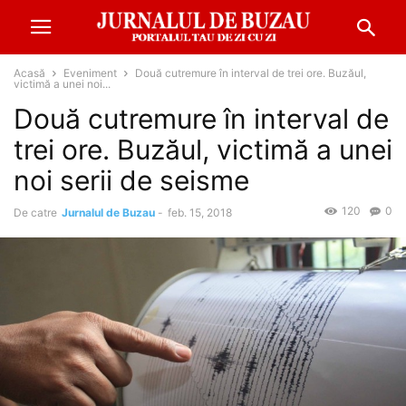
Acasă
Eveniment
Două cutremure în interval de trei ore. Buzăul,
victimă a unei noi...
Două cutremure în interval de
trei ore. Buzăul, victimă a unei
noi serii de seisme
120
0
De catre
Jurnalul de Buzau
-
feb. 15, 2018