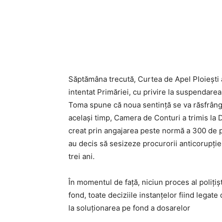
Acțiune
Săptămâna trecută, Curtea de Apel Ploieşti a 
intentat Primăriei, cu privire la suspendare
Toma spune că noua sentinţă se va răsfrânge a
același timp, Camera de Conturi a trimis la 
creat prin angajarea peste normă a 300 de pol
au decis să sesizeze procurorii anticorupţie c
trei ani.
În momentul de faţă, niciun proces al poliţişt
fond, toate deciziile instanţelor fiind lega
la soluţionarea pe fond a dosarelor