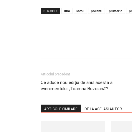
ETICHETE
dna
locali
politisti
primarie
p
Articolul precedent
Ce aduce nou ediția de anul acesta a
evenimentului „Toamna Buzoiană”!
ARTICOLE SIMILARE
DE LA ACELAȘI AUTOR