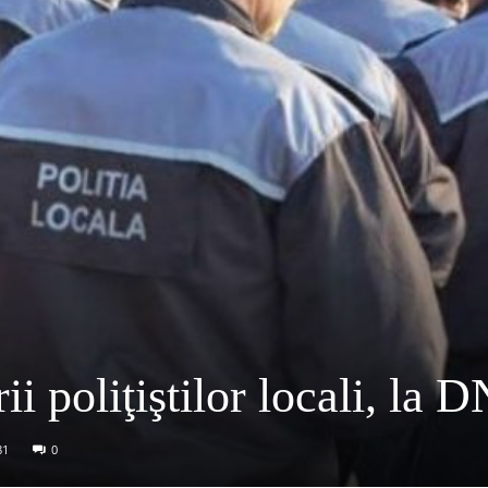
ii poliţiştilor locali, la 
81
0