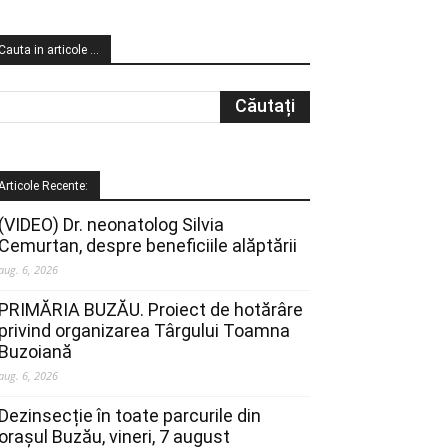
Cauta in articole …
Articole Recente:
(VIDEO) Dr. neonatolog Silvia
Cemurtan, despre beneficiile alăptării
aug. 6, 2026
PRIMĂRIA BUZĂU. Proiect de hotărâre
privind organizarea Târgului Toamna
Buzoiană
aug. 6, 2026
Dezinsecție în toate parcurile din
orașul Buzău, vineri, 7 august