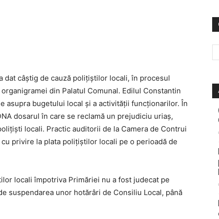
dat câştig de cauză poliţiştilor locali, în procesul
a organigramei din Palatul Comunal. Edilul Constantin
supra bugetului local şi a activităţii funcţionarilor. În
DNA dosarul în care se reclamă un prejudiciu uriaş,
iţişti locali. Practic auditorii de la Camera de Contrui
u privire la plata poliţiştilor locali pe o perioadă de
ilor locali împotriva Primăriei nu a fost judecat pe
te de suspendarea unor hotărâri de Consiliu Local, până