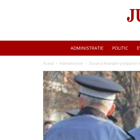
ADMINISTRATIE
POLITIC
E
Acasă
Administratie
Dosarul finanţării poliţiştilor 