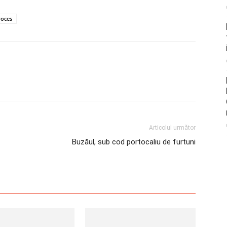
roces
Articolul următor
Buzăul, sub cod portocaliu de furtuni