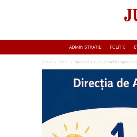
ADMINISTRATIE
POLITIC
E
Acasă
Social
Donează și tu o jucărie! Campanie pen