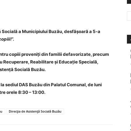
ă Socială a Municipiului Buzău, desfășoară a 5-a
copiii!
”.
tru copiii proveniți din familii defavorizate, precum
ru Recuperare, Reabilitare și Educație Specială,
istență Socială Buzău.
 la sediul DAS Buzău din Palatul Comunal, de luni
ntre orele 8:30 – 13:00.
ău
Direcția de Asistență Socială Buzău