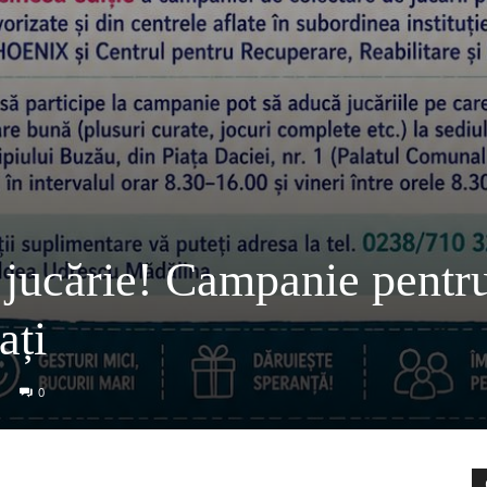
 jucărie! Campanie pentr
ați
0