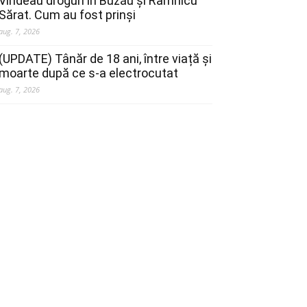
Vindeau droguri în Buzău și Râmnicu
Sărat. Cum au fost prinși
aug. 7, 2026
(UPDATE) Tânăr de 18 ani, între viață și
moarte după ce s-a electrocutat
aug. 7, 2026