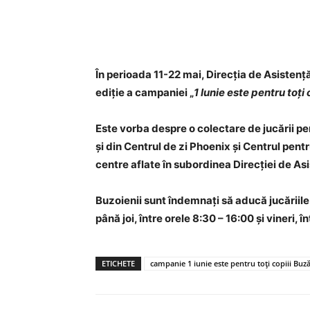
Acțiune
În perioada 11-22 mai, Direcția de Asistenț
ediție a campaniei „
1 Iunie este pentru toți 
Este vorba despre o colectare de jucării pen
și din Centrul de zi Phoenix și Centrul pent
centre aflate în subordinea Direcției de As
Buzoienii sunt îndemnați să aducă jucăriile
până joi, între orele 8:30 – 16:00 și vineri, î
ETICHETE
campanie 1 iunie este pentru toți copiii Buz