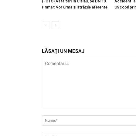
(FOTO) Asfaltări în Cislău, pe DN 10.
Accident la 
Primar: Vor urma și străzile aferente
un copil pri
LĂSAȚI UN MESAJ