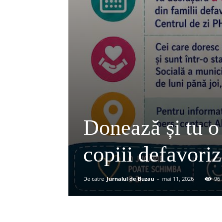
Donează și tu o
copiii defavoriz
De catre
Jurnalul de Buzau
-
mai 11, 2026
96