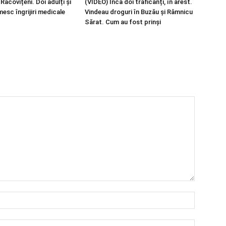
Racovițeni. Doi adulți și
(VIDEO) Încă doi traficanți, în arest.
mesc îngrijiri medicale
Vindeau droguri în Buzău și Râmnicu
Sărat. Cum au fost prinși