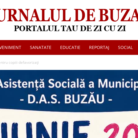
VENIMENT
SANATATE
EDUCATIE
REPORTAJ
SOCIAL
Jurnalul
tru copiii defavorizați
de
Buzau