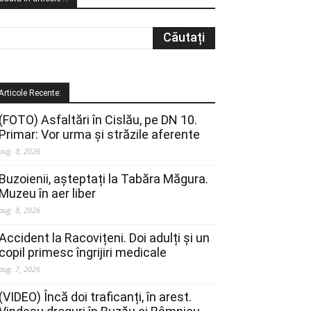
Articole Recente:
(FOTO) Asfaltări în Cislău, pe DN 10.
Primar: Vor urma și străzile aferente
aug. 8, 2026
Buzoienii, așteptați la Tabăra Măgura.
Muzeu în aer liber
aug. 8, 2026
Accident la Racovițeni. Doi adulți și un
copil primesc îngrijiri medicale
aug. 7, 2026
(VIDEO) Încă doi traficanți, în arest.