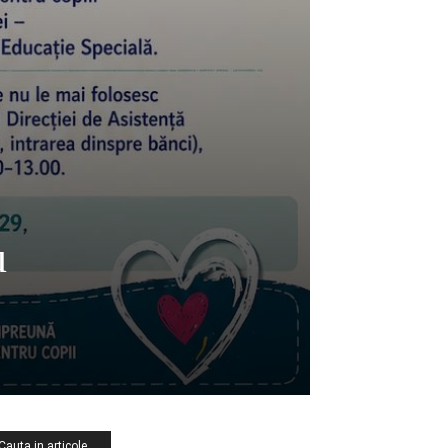
u
Cauta in articole …