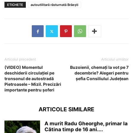
ETICHETE
autoutilitară răsturnată Brăești
Articolul precedent
Articolul următor
(VIDEO) Momentul
Buzoienii, chemați la vot pe 7
deschiderii circulației pe
decembrie? Alegeri pentru
tronsonul de autostradă
șefia Consiliului Județean
Pietroasele – Mizil. Precizări
importante pentru șoferi
ARTICOLE SIMILARE
A murit Radu Gheorghe, primar la
Cătina timp de 16 ani....