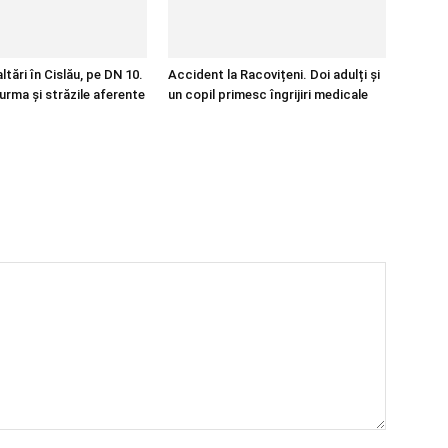
tări în Cislău, pe DN 10.
Accident la Racovițeni. Doi adulți și
urma și străzile aferente
un copil primesc îngrijiri medicale