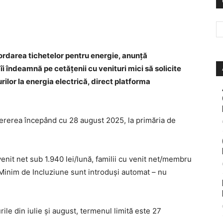
ordarea tichetelor pentru energie, anunță
 îndeamnă pe cetățenii cu venituri mici să solicite
urilor la energia electrică, direct platforma
𝐭 pot depune cererea începând cu 28 august 2025, la primăria de
nit net sub 1.940 lei/lună, familii cu venit net/membru
 Minim de Incluziune sunt introduși automat – nu
ile din iulie și august, termenul limită este 27