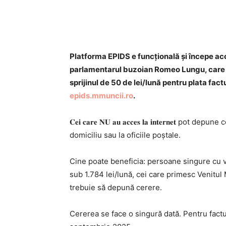
Acțiune
Platforma EPIDS e funcțională și începe ac
parlamentarul buzoian Romeo Lungu, care îi
sprijinul de 50 de lei/lună pentru plata fact
epids.mmuncii.ro
.
𝐂𝐞𝐢 𝐜𝐚𝐫𝐞 𝐍𝐔 𝐚𝐮 𝐚𝐜𝐜𝐞𝐬 𝐥𝐚 𝐢𝐧𝐭𝐞𝐫𝐧𝐞
domiciliu sau la oficiile poștale.
Cine poate beneficia: persoane singure cu ve
sub 1.784 lei/lună, cei care primesc Venitul
trebuie să depună cerere.
Cererea se face o singură dată. Pentru factur