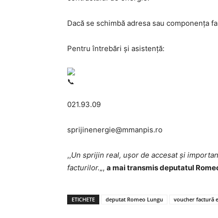
Dacă se schimbă adresa sau componența fam
Pentru întrebări și asistență:
021.93.09
sprijinenergie@mmanpis.ro
,,
Un sprijin real, ușor de accesat și importa
facturilor.
„,
a mai transmis deputatul Romeo
ETICHETE
deputat Romeo Lungu
voucher factură e