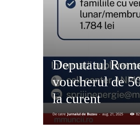
Deputatul Rome
voucherul de 50 
la curent
De catre
Jurnalul de Buzau
-
aug. 21, 2025
82