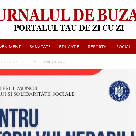
VENIMENT
SANATATE
EDUCATIE
REPORTAJ
SOCIAL
Jurnalul
voucherul de 50 de lei pentru plata...
de
Buzau