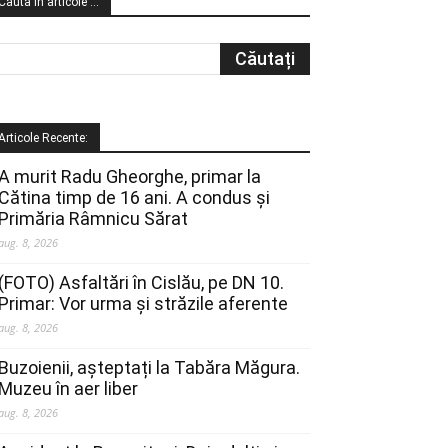
Cauta in articole …
Articole Recente:
A murit Radu Gheorghe, primar la
Cătina timp de 16 ani. A condus și
Primăria Râmnicu Sărat
aug. 8, 2026
(FOTO) Asfaltări în Cislău, pe DN 10.
Primar: Vor urma și străzile aferente
aug. 8, 2026
Buzoienii, așteptați la Tabăra Măgura.
Muzeu în aer liber
aug. 8, 2026