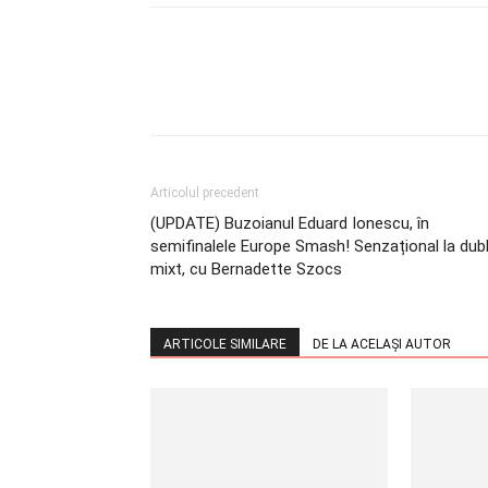
Articolul precedent
(UPDATE) Buzoianul Eduard Ionescu, în
semifinalele Europe Smash! Senzațional la dub
mixt, cu Bernadette Szocs
ARTICOLE SIMILARE
DE LA ACELAȘI AUTOR