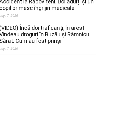
Accident la Racovițeni. Doi adulți și un
copil primesc îngrijiri medicale
aug. 7, 2026
(VIDEO) Încă doi traficanți, în arest.
Vindeau droguri în Buzău și Râmnicu
Sărat. Cum au fost prinși
aug. 7, 2026