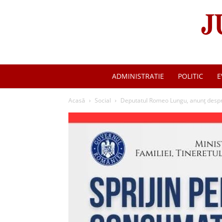
ADMINISTRATIE
POLITIC
E
Acasă
Social
Deputatul Romeo Lungu, anunț despre 