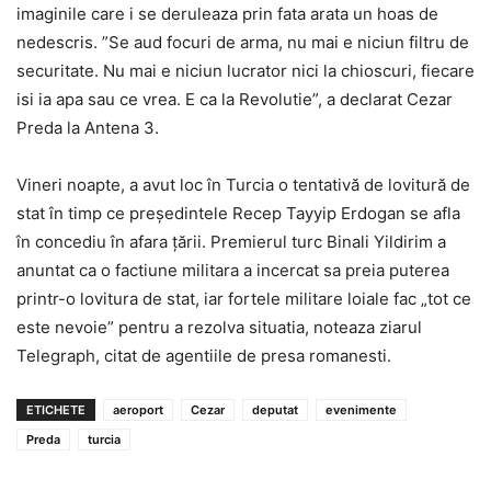
imaginile care i se deruleaza prin fata arata un hoas de
nedescris. ”Se aud focuri de arma, nu mai e niciun filtru de
securitate. Nu mai e niciun lucrator nici la chioscuri, fiecare
isi ia apa sau ce vrea. E ca la Revolutie”, a declarat Cezar
Preda la Antena 3.
Vineri noapte, a avut loc în Turcia o tentativă de lovitură de
stat în timp ce preşedintele Recep Tayyip Erdogan se afla
în concediu în afara ţării. Premierul turc Binali Yildirim a
anuntat ca o factiune militara a incercat sa preia puterea
printr-o lovitura de stat, iar fortele militare loiale fac „tot ce
este nevoie” pentru a rezolva situatia, noteaza ziarul
Telegraph, citat de agentiile de presa romanesti.
ETICHETE
aeroport
Cezar
deputat
evenimente
Preda
turcia