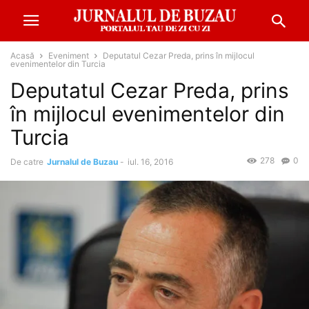
Acasă
Eveniment
Deputatul Cezar Preda, prins în mijlocul
evenimentelor din Turcia
Deputatul Cezar Preda, prins
în mijlocul evenimentelor din
Turcia
278
0
De catre
Jurnalul de Buzau
-
iul. 16, 2016