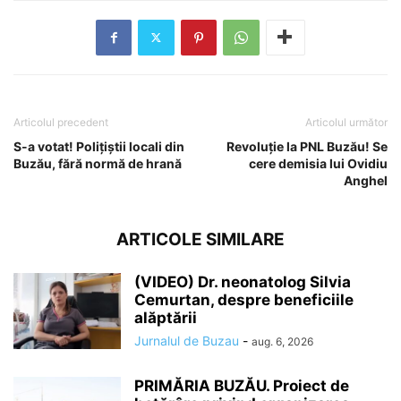
Articolul precedent
Articolul următor
S-a votat! Polițiștii locali din
Revoluție la PNL Buzău! Se
Buzău, fără normă de hrană
cere demisia lui Ovidiu
Anghel
ARTICOLE SIMILARE
(VIDEO) Dr. neonatolog Silvia
Cemurtan, despre beneficiile
alăptării
Jurnalul de Buzau
-
aug. 6, 2026
PRIMĂRIA BUZĂU. Proiect de