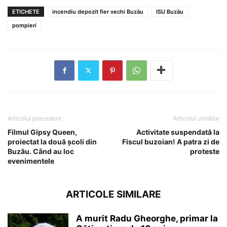
ETICHETE
incendiu depozit fier vechi Buzău
ISU Buzău
pompieri
Articolul precedent
Articolul următor
Filmul Gipsy Queen,
Activitate suspendată la
proiectat la două școli din
Fiscul buzoian! A patra zi de
Buzău. Când au loc
proteste
evenimentele
ARTICOLE SIMILARE
A murit Radu Gheorghe, primar la