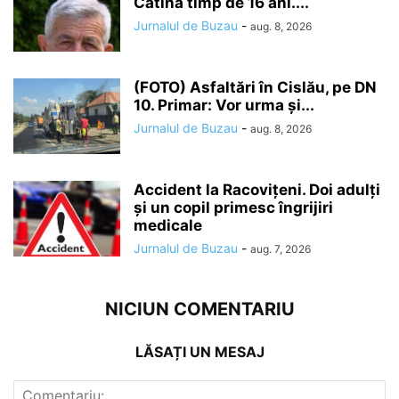
Cătina timp de 16 ani....
Jurnalul de Buzau
-
aug. 8, 2026
(FOTO) Asfaltări în Cislău, pe DN
10. Primar: Vor urma și...
Jurnalul de Buzau
-
aug. 8, 2026
Accident la Racovițeni. Doi adulți
și un copil primesc îngrijiri
medicale
Jurnalul de Buzau
-
aug. 7, 2026
NICIUN COMENTARIU
LĂSAȚI UN MESAJ