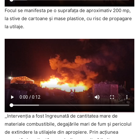
Focul se manifesta pe o suprafața de aproximativ 200 mp,
la stive de cartoane și mase plastice, cu risc de propagare
la utilaje.
,,Intervenția a fost îngreunată de cantitatea mare de
materiale combustibile, degajările mari de fum și pericolul
de extindere la utilajele din apropiere. Prin acțiunea