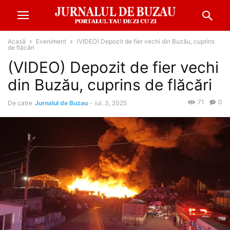
Acasă
Eveniment
(VIDEO) Depozit de fier vechi din Buzău, cuprins
de flăcări
(VIDEO) Depozit de fier vechi
din Buzău, cuprins de flăcări
71
0
De catre
Jurnalul de Buzau
-
iul. 3, 2025