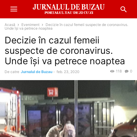
Acasă
Eveniment
Decizie în cazul femeii suspecte de coronavirus.
Unde își va petrece noaptea
Decizie în cazul femeii
suspecte de coronavirus.
Unde își va petrece noaptea
118
0
De catre
Jurnalul de Buzau
-
feb. 23, 2020