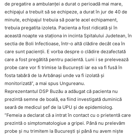
de pregatire a ambulanței a durat o perioadă mai mare,
echipajul a trebuit să se echipeze, a durat în jur de 40 de
minute, echipajul trebuia să poarte acel echipament,
trebuia pregatita izoleta. Pacienta a fost ridicată și în
această noapte va staționa in incinta Spitalului Judetean, în
sectia de Boli Infectioase, într-o altă clădire decât cea în
care sunt pacienții. E vorba despre o clădire dezafectată
care a fost pregătită pentru pacientă. Luni i se prelevează
probe care vor fi trimise la București iar ea va fi fusă în
fosta tabără de la Arbănași unde va fi izolată și
monitorizată”, a mai spus Ungureanu.
Reprezentantul DSP Buzău a adăugat că pacienta nu
prezintă semne de boală, ea fiind investigată duminică
seară de medicul șef de la UPU și de epidemiolog.
”Femeia a declarat că a intrat în contact cu o prietentă care
prezintă o simptomatologiue a gripei. Până nu prelevăm
probe și nu trimitem la București și până nu avem niște