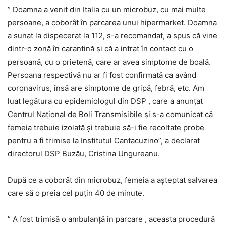
” Doamna a venit din Italia cu un microbuz, cu mai multe
persoane, a coborât în parcarea unui hipermarket. Doamna
a sunat la dispecerat la 112, s-a recomandat, a spus că vine
dintr-o zonă în carantină și că a intrat în contact cu o
persoană, cu o prietenă, care ar avea simptome de boală.
Persoana respectivă nu ar fi fost confirmată ca având
coronavirus, însă are simptome de gripă, febră, etc. Am
luat legătura cu epidemiologul din DSP , care a anunțat
Centrul Național de Boli Transmisibile și s-a comunicat că
femeia trebuie izolată și trebuie să-i fie recoltate probe
pentru a fi trimise la Institutul Cantacuzino”, a declarat
directorul DSP Buzău, Cristina Ungureanu.
După ce a coborât din microbuz, femeia a așteptat salvarea
care să o preia cel puțin 40 de minute.
” A fost trimisă o ambulanță în parcare , aceasta procedură