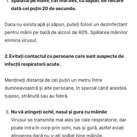
Spălatul pe mâini, cât mai des, cu săpun, de fiecare
dată cel puţin 20 de secunde.
Daca nu exista apă și săpun, puteți folosi un dezinfectant
pentru mâini pe bază de alcool de 60%. Spălarea mâinilor
elimina virusul.
2. Evitați contactul cu persoane care sunt suspecte de
infecții respiratorii acute.
Mențineți distanța de cel puțin un metru între
dumneavoastră și alte persoane, în special când acestea
tușesc, strănută sau au febră.
Nu vă atingeți ochii, nasul și gura cu mâinile
Virusul se transmite mai ales pe cale respiratorie, dar
poate intra în corp prin ochi, nas și gură, astfel eviați
atingerea dacă nu v-ați spălat bine mâinile.