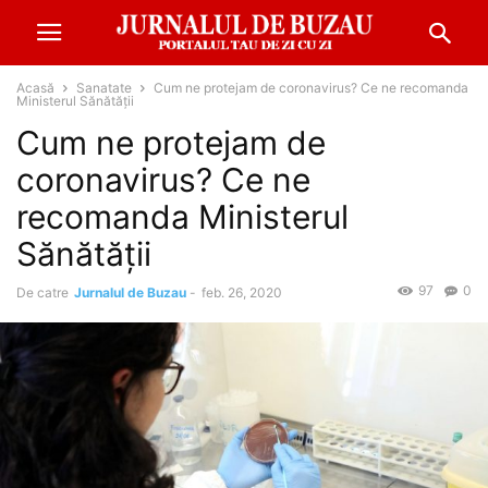
Acasă
Sanatate
Cum ne protejam de coronavirus? Ce ne recomanda
Ministerul Sănătății
Cum ne protejam de
coronavirus? Ce ne
recomanda Ministerul
Sănătății
97
0
De catre
Jurnalul de Buzau
-
feb. 26, 2020