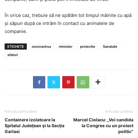
În orice caz, trebuie să ne spălăm tot timpul mâinile cu apă
și săpun după ce intrăm în contact cu animalele de
companie.
ETICHETE
coronavirus
minister
protectie
Sanatate
sfaturi
Articolul precedent
Articolul următor
Containere izolatoare la
Marcel Ciolacu: „Voi candida
Spitalul Județean și la Secția
la Congres cu un proiect
Garlasi
politic”