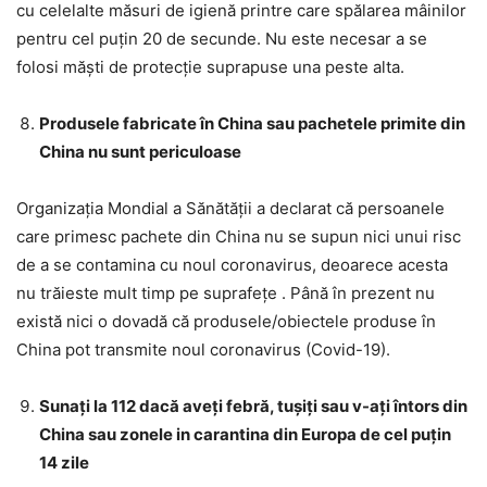
cu celelalte măsuri de igienă printre care spălarea mâinilor
pentru cel puțin 20 de secunde. Nu este necesar a se
folosi măști de protecție suprapuse una peste alta.
Produsele fabricate în China sau pachetele primite din
China nu sunt periculoase
Organizația Mondial a Sănătății a declarat că persoanele
care primesc pachete din China nu se supun nici unui risc
de a se contamina cu noul coronavirus, deoarece acesta
nu trăieste mult timp pe suprafețe . Până în prezent nu
există nici o dovadă că produsele/obiectele produse în
China pot transmite noul coronavirus (Covid-19).
Sunați la 112 dacă aveți febră, tușiți sau v-ați întors din
China sau zonele in carantina din Europa de cel puțin
14 zile