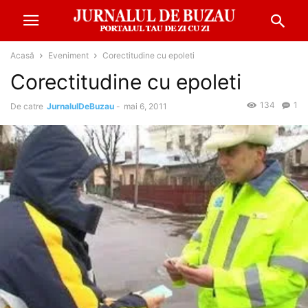
Acasă
Eveniment
Corectitudine cu epoleti
Corectitudine cu epoleti
134
1
De catre
JurnalulDeBuzau
-
mai 6, 2011