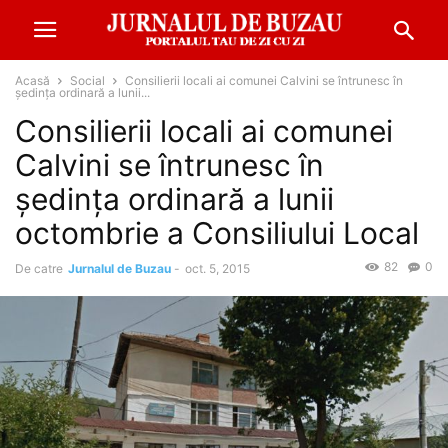
Acasă
Social
Consilierii locali ai comunei Calvini se întrunesc în
şedinţa ordinară a lunii...
Consilierii locali ai comunei
Calvini se întrunesc în
şedinţa ordinară a lunii
octombrie a Consiliului Local
82
0
De catre
Jurnalul de Buzau
-
oct. 5, 2015