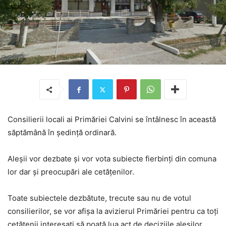
Consilierii locali ai Primăriei Calvini se întâlnesc în această
săptămână în şedinţă ordinară.
Aleşii vor dezbate şi vor vota subiecte fierbinţi din comuna
lor dar şi preocupări ale cetăţenilor.
Toate subiectele dezbătute, trecute sau nu de votul
consilierilor, se vor afişa la avizierul Primăriei pentru ca toţi
cetăţenii interesaţi să poată lua act de deciziile aleşilor.