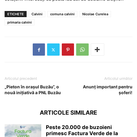
ETICHETE
Calvini
comuna calvini
Nicolae Curelea
primaria calvini
Articolul precedent
Articolul următor
„Pieton în orașul Buzău“, o
Anunț important pentru
nouă iniţiativă a PNL Buzău
șoferi!
ARTICOLE SIMILARE
Peste 20.000 de buzoieni
primesc Factura Verde de la