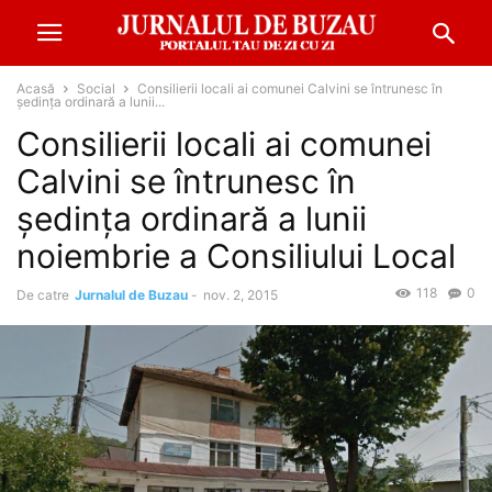
Acasă
Social
Consilierii locali ai comunei Calvini se întrunesc în
şedinţa ordinară a lunii...
Consilierii locali ai comunei
Calvini se întrunesc în
şedinţa ordinară a lunii
noiembrie a Consiliului Local
118
0
De catre
Jurnalul de Buzau
-
nov. 2, 2015