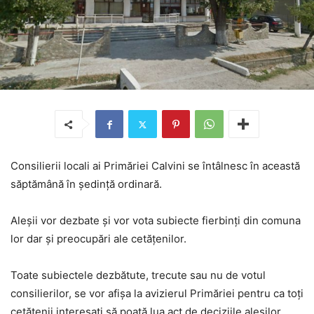
Consilierii locali ai Primăriei Calvini se întâlnesc în această
săptămână în şedinţă ordinară.
Aleşii vor dezbate şi vor vota subiecte fierbinţi din comuna
lor dar şi preocupări ale cetăţenilor.
Toate subiectele dezbătute, trecute sau nu de votul
consilierilor, se vor afişa la avizierul Primăriei pentru ca toţi
cetăţenii interesaţi să poată lua act de deciziile aleşilor.