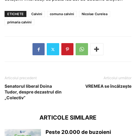
ETICHETE
Calvini
comuna calvini
Nicolae Curelea
primaria calvini
Articolul precedent
Articolul următor
Senatorul liberal Doina
VREMEA se încălzeşte
Tudor, despre dezastrul din
„Colectiv”
ARTICOLE SIMILARE
Peste 20.000 de buzoieni