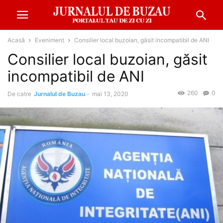
Acasă
Eveniment
Consilier local buzoian, găsit incompatibil de ANI
Consilier local buzoian, găsit
incompatibil de ANI
260
0
De catre
Jurnalul de Buzau
-
mai 13, 2020