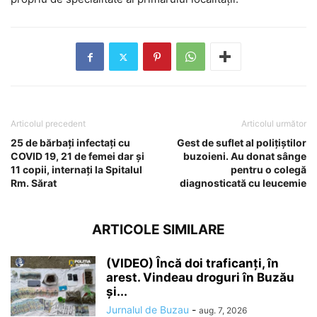
Articolul precedent
Articolul următor
25 de bărbați infectați cu
Gest de suflet al polițiștilor
COVID 19, 21 de femei dar și
buzoieni. Au donat sânge
11 copii, internați la Spitalul
pentru o colegă
Rm. Sărat
diagnosticată cu leucemie
ARTICOLE SIMILARE
(VIDEO) Încă doi traficanți, în
arest. Vindeau droguri în Buzău
și...
Jurnalul de Buzau
-
aug. 7, 2026