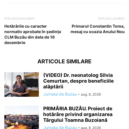
Articolul precedent
Articolul următor
Hotărârile cu caracter
Primarul Constantin Toma,
normativ aprobate în ședința
mesaj cu ocazia Anului Nou
CLM Buzău din data de 16
decembrie
ARTICOLE SIMILARE
(VIDEO) Dr. neonatolog Silvia
Cemurtan, despre beneficiile
alăptării
Jurnalul de Buzau
-
aug. 6, 2026
PRIMĂRIA BUZĂU. Proiect de
hotărâre privind organizarea
Târgului Toamna Buzoiană
Jurnalul de Buzau
-
aug. 6, 2026