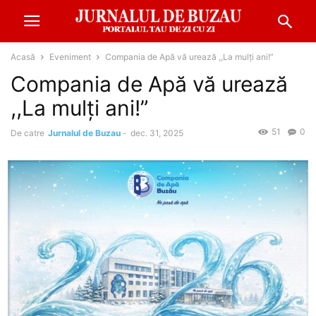
Acasă
Eveniment
Compania de Apă vă urează ,,La mulți ani!”
Compania de Apă vă urează
,,La mulți ani!”
51
0
De catre
Jurnalul de Buzau
-
dec. 31, 2025