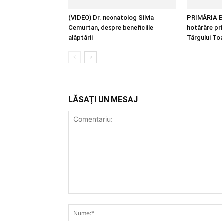
(VIDEO) Dr. neonatolog Silvia
PRIMĂRIA B
Cemurtan, despre beneficiile
hotărâre pr
alăptării
Târgului T
LĂSAȚI UN MESAJ