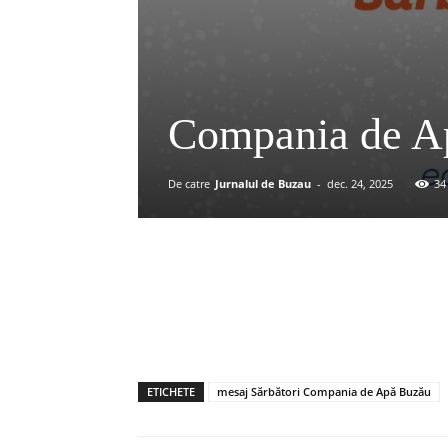
Compania de Ap
De catre
Jurnalul de Buzau
-
dec. 24, 2025
34
Acțiune
ETICHETE
mesaj Sărbători Compania de Apă Buzău