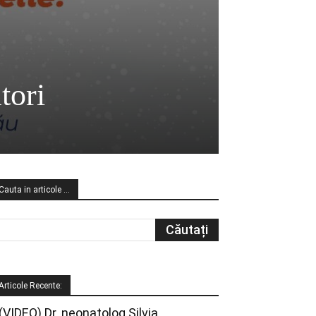
tori
Cauta in articole …
Articole Recente:
(VIDEO) Dr. neonatolog Silvia