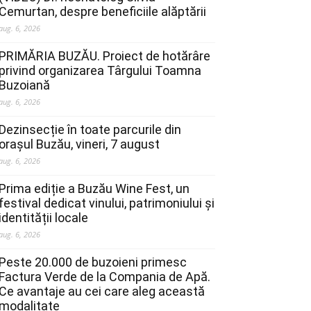
Cemurtan, despre beneficiile alăptării
aug. 6, 2026
PRIMĂRIA BUZĂU. Proiect de hotărâre
privind organizarea Târgului Toamna
Buzoiană
aug. 6, 2026
Dezinsecție în toate parcurile din
orașul Buzău, vineri, 7 august
aug. 6, 2026
Prima ediție a Buzău Wine Fest, un
festival dedicat vinului, patrimoniului și
identității locale
aug. 6, 2026
Peste 20.000 de buzoieni primesc
Factura Verde de la Compania de Apă.
Ce avantaje au cei care aleg această
modalitate