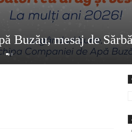
ă Buzău, mesaj de Sărbă
0