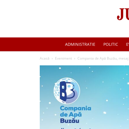
ADMINISTRATIE
POLITIC
E
Acasă
Eveniment
Compania de Apă Buzău, mesaj 