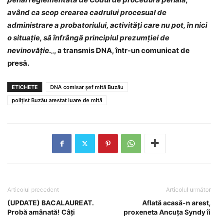
având ca scop crearea cadrului procesual de
administrare a probatoriului, activități care nu pot, în nici
o situație, să înfrângă principiul prezumției de
nevinovăție.
„
, a transmis DNA, într-un comunicat de
presă.
ETICHETE
DNA comisar șef mită Buzău
polițist Buzău arestat luare de mită
Articolul precedent
Articolul următor
(UPDATE) BACALAUREAT.
Aflată acasă-n arest,
Probă amânată! Câți
proxeneta Ancuța Syndy îi