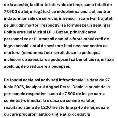
de la aceștia, la diferite intervale de timp, suma totală de
77.500 de lei, în legătură cu îndeplinirea unui act contrar
îndatoririlor sale de serviciu, în sensul în care l-ar fi ajutat
pe unul din martorii respectivi să formuleze un denunț la
Poliția orașului Mizil și I.P.J. Buzău, prin indicarea
persoanei ce ar fi urmat să comită o faptă prevăzută de
legea penală, actul de sesizare fiind necesar pentru ca
martorul (condamnat într-un alt dosar la pedeapsa
închisorii cu executarea pedepsei) să beneficieze, în faza
apelului, de o reducere a pedepsei.
Pe fondul aceleiași activități infracționale, la data de 27
iunie 2026, inculpatul Anghel Petre-Daniel a primit de la
persoanele respective suma de 7.500 de lei, pe care a
schimbat-o imediat la o casa de schimb valutar,
rezultând suma de 1.230 lire sterline și 45 de lei, ocazie
cu care procurorii anticorupție au procedat la