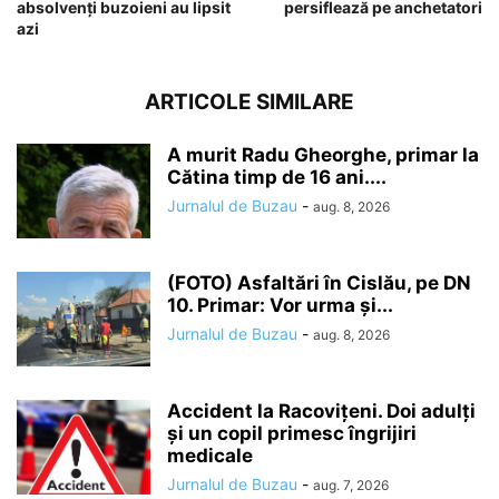
absolvenți buzoieni au lipsit
persiflează pe anchetatori
azi
ARTICOLE SIMILARE
A murit Radu Gheorghe, primar la
Cătina timp de 16 ani....
Jurnalul de Buzau
-
aug. 8, 2026
(FOTO) Asfaltări în Cislău, pe DN
10. Primar: Vor urma și...
Jurnalul de Buzau
-
aug. 8, 2026
Accident la Racovițeni. Doi adulți
și un copil primesc îngrijiri
medicale
Jurnalul de Buzau
-
aug. 7, 2026