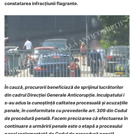
constatarea infracțiunii flagrante.
În cauză, procurorii beneficiază de sprijinul lucrătorilor
din cadrul Direcției Generale Anticorupție. Inculpatului i
s-au adus la cunoștință calitatea procesuală și acuzațiile
penale, în conformitate cu prevederile art. 309 din Codul
de procedură penală. Facem precizarea că efectuarea în
continuare a urmăririi penale este o etapă a procesului
penal reglementată de Codul de procedură penală,