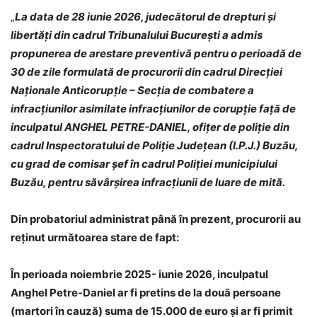
„
La data de 28 iunie 2026, judecătorul de drepturi și
libertăți din cadrul Tribunalului București a admis
propunerea de arestare preventivă pentru o perioadă de
30 de zile formulată de procurorii din cadrul Direcției
Naționale Anticorupție – Secția de combatere a
infracțiunilor asimilate infracțiunilor de corupție față de
inculpatul ANGHEL PETRE-DANIEL, ofițer de poliție din
cadrul Inspectoratului de Poliție Județean (I.P.J.) Buzău,
cu grad de comisar șef în cadrul Poliției municipiului
Buzău, pentru săvârșirea infracțiunii de luare de mită.
Din probatoriul administrat până în prezent, procurorii au
reținut următoarea stare de fapt:
În perioada noiembrie 2025- iunie 2026, inculpatul
Anghel Petre-Daniel ar fi pretins de la două persoane
(martori în cauză) suma de 15.000 de euro și ar fi primit