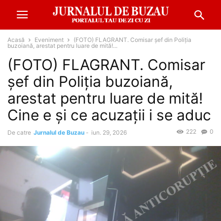
Acasă
Eveniment
(FOTO) FLAGRANT. Comisar șef din Poliția
buzoiană, arestat pentru luare de mită!...
(FOTO) FLAGRANT. Comisar
șef din Poliția buzoiană,
arestat pentru luare de mită!
Cine e și ce acuzații i se aduc
222
0
De catre
Jurnalul de Buzau
-
iun. 29, 2026