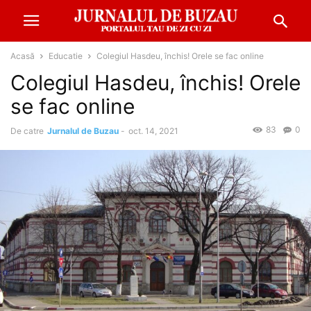
Acasă
Educatie
Colegiul Hasdeu, închis! Orele se fac online
Colegiul Hasdeu, închis! Orele
se fac online
83
0
De catre
Jurnalul de Buzau
-
oct. 14, 2021