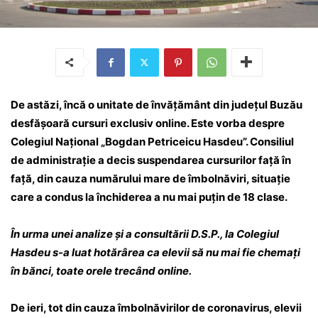
De astăzi, încă o unitate de învățământ din județul Buzău
desfășoară cursuri exclusiv online. Este vorba despre
Colegiul Național „Bogdan Petriceicu Hasdeu”. Consiliul
de administrație a decis suspendarea cursurilor față în
față, din cauza numărului mare de îmbolnăviri, situație
care a condus la închiderea a nu mai puțin de 18 clase.
În urma unei analize și a consultării D.S.P., la Colegiul
Hasdeu s-a luat hotărârea ca elevii să nu mai fie chemați
în bănci, toate orele trecând online.
De ieri, tot din cauza îmbolnăvirilor de coronavirus, elevii