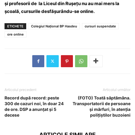
și profesorii de la Liceul din Rușețu nu au mai mers la
școală, cursurile desfășurându-se online.
ETICHETE
Colegiul Național BP Hasdeu
cursuri suspendate
ore online
Articolul precedent
Articolul următor
Record după record: peste
(FOTO) Toată săptămâna.
300 de cazuri noi, în doar 24
Transportatorii de persoane
de ore. DSP a anunțat și 5
și mărfuri, în atenția
decese
polițiștilor buzoieni
ARTICOLE SIMILARE