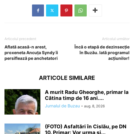
Articolul precedent
Articolul următor
Aflată acasă-n arest,
Încă o etapă de dezinsecție
proxeneta Ancuța Syndy îi
în Buzău. Iată programul
persiflează pe anchetatori
acțiunilor!
ARTICOLE SIMILARE
A murit Radu Gheorghe, primar la
Cătina timp de 16 ani....
Jurnalul de Buzau
-
aug. 8, 2026
(FOTO) Asfaltări în Cislău, pe DN
10. Primar: Vor urma și...