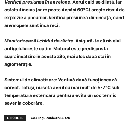
Verifică presiunea în anvelope:
Aerul cald se dilată, iar
asfaltul încins (care poate depăși 60°C) crește riscul de
explozie a pneurilor. Verifică presiunea dimineață, când
anvelopele sunt încă reci.
Monitorizează lichidul de răcire:
Asigură-te că nivelul
antigelului este optim. Motorul este predispus la
supraîncălzire în aceste zile, mai ales dacă stai în
aglomerație.
Sistemul de climatizare: Verifică dacă funcționează
corect. Totuși, nu seta aerul cu mai mult de 5-7°C sub
temperatura exterioară pentru a evita un șoc termic
sever la coborâre.
ETICHETE
Cod roșu caniculă Buzău