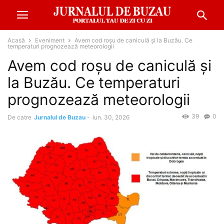
Acasă
Eveniment
Avem cod roșu de caniculă și la Buzău. Ce
temperaturi prognozează meteorologii
Avem cod roșu de caniculă și
la Buzău. Ce temperaturi
prognozează meteorologii
39
0
De catre
Jurnalul de Buzau
-
iun. 30, 2026