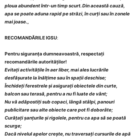
ploua abundent într-un timp scurt. Din această cauză,
apa se poate aduna rapid pe străzi, în curți sau în zonele
mai joase.
„
RECOMANDĂRILE IGSU
:
Pentru siguranța dumneavoastră, respectați
recomandările autorităților!
Evitați activitățile în aer liber, mai ales lucrările
desfășurate la înălțime sau în spații deschise;
Închideți ferestrele și asigurați obiectele din curte,
balcon sau terasă, pentru a nu fi luate de vânt;
Nu vă adăpostiți sub copaci, lângă stâlpi, panouri
publicitare sau alte obiecte care pot fi doborâte;
Curățați șanțurile și rigolele, pentru ca apa să se poată
scurge;
Dacă nivelul apelor crește, nu traversați cursurile de apă