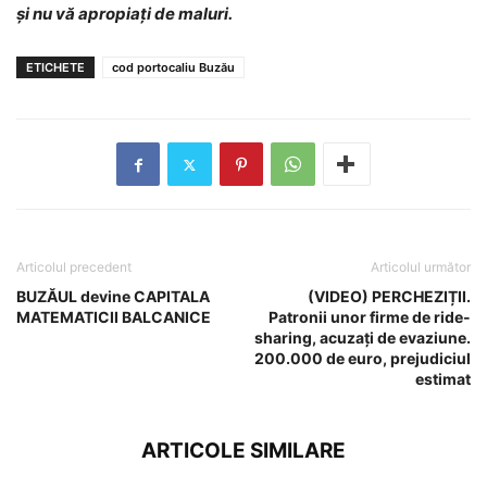
și nu vă apropiați de maluri.
ETICHETE
cod portocaliu Buzău
Articolul precedent
Articolul următor
BUZĂUL devine CAPITALA
(VIDEO) PERCHEZIȚII.
MATEMATICII BALCANICE
Patronii unor firme de ride-
sharing, acuzați de evaziune.
200.000 de euro, prejudiciul
estimat
ARTICOLE SIMILARE