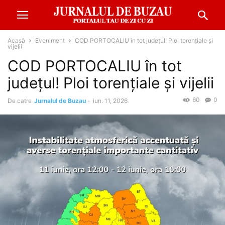
Acasă
Eveniment
COD PORTOCALIU în tot județul! Ploi torențiale și
vijelii
COD PORTOCALIU în tot
județul! Ploi torențiale și vijelii
60
0
De catre
Jurnalul de Buzau
-
iun. 11, 2026