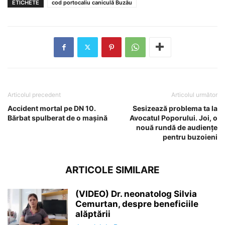
ETICHETE
cod portocaliu caniculă Buzău
Articolul precedent
Articolul următor
Accident mortal pe DN 10.
Sesizează problema ta la
Bărbat spulberat de o mașină
Avocatul Poporului. Joi, o
nouă rundă de audiențe
pentru buzoieni
ARTICOLE SIMILARE
(VIDEO) Dr. neonatolog Silvia
Cemurtan, despre beneficiile
alăptării