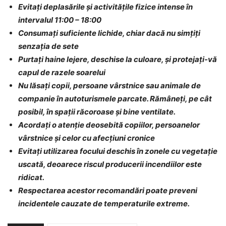
Evitați deplasările și activitățile fizice intense în
intervalul 11:00 – 18:00
Consumați suficiente lichide, chiar dacă nu simțiți
senzația de sete
Purtați haine lejere, deschise la culoare, și protejați-vă
capul de razele soarelui
Nu lăsați copii, persoane vârstnice sau animale de
companie în autoturismele parcate. Rămâneți, pe cât
posibil, în spații răcoroase și bine ventilate.
Acordați o atenție deosebită copiilor, persoanelor
vârstnice și celor cu afecțiuni cronice
Evitați utilizarea focului deschis în zonele cu vegetație
uscată, deoarece riscul producerii incendiilor este
ridicat.
Respectarea acestor recomandări poate preveni
incidentele cauzate de temperaturile extreme.