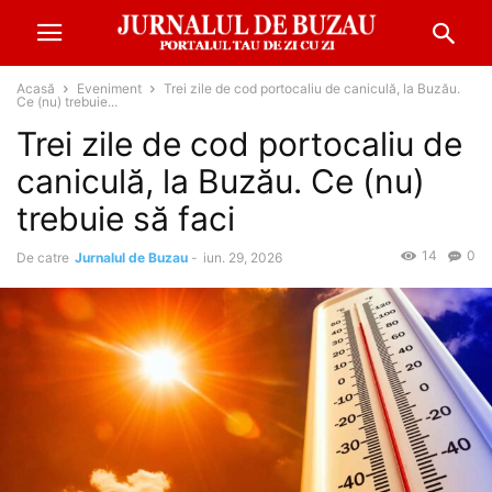
Acasă
Eveniment
Trei zile de cod portocaliu de caniculă, la Buzău.
Ce (nu) trebuie...
Trei zile de cod portocaliu de
caniculă, la Buzău. Ce (nu)
trebuie să faci
14
0
De catre
Jurnalul de Buzau
-
iun. 29, 2026