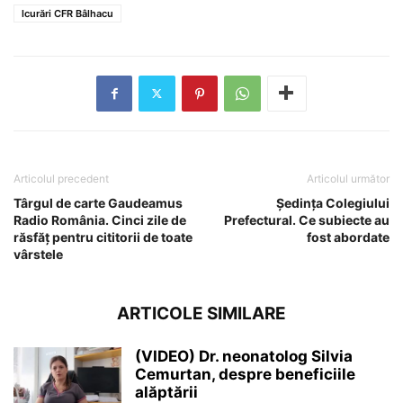
lcurări CFR Bâlhacu
Articolul precedent
Articolul următor
Târgul de carte Gaudeamus
Ședința Colegiului
Radio România. Cinci zile de
Prefectural. Ce subiecte au
răsfăț pentru cititorii de toate
fost abordate
vârstele
ARTICOLE SIMILARE
(VIDEO) Dr. neonatolog Silvia
Cemurtan, despre beneficiile
alăptării