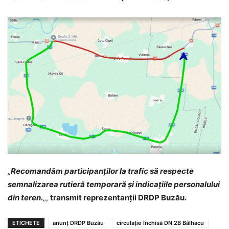
„
Recomandăm participanților la trafic să respecte
semnalizarea rutieră temporară și indicațiile personalului
din teren.
„,
transmit reprezentanții DRDP Buzău.
ETICHETE
anunț DRDP Buzău
circulație închisă DN 2B Bâlhacu