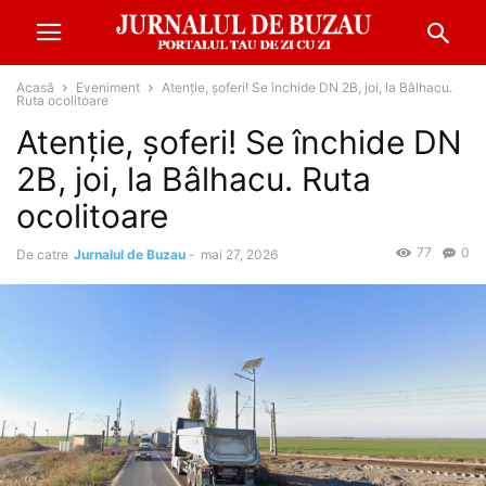
Acasă
Eveniment
Atenție, șoferi! Se închide DN 2B, joi, la Bâlhacu.
Ruta ocolitoare
Atenție, șoferi! Se închide DN
2B, joi, la Bâlhacu. Ruta
ocolitoare
77
0
De catre
Jurnalul de Buzau
-
mai 27, 2026