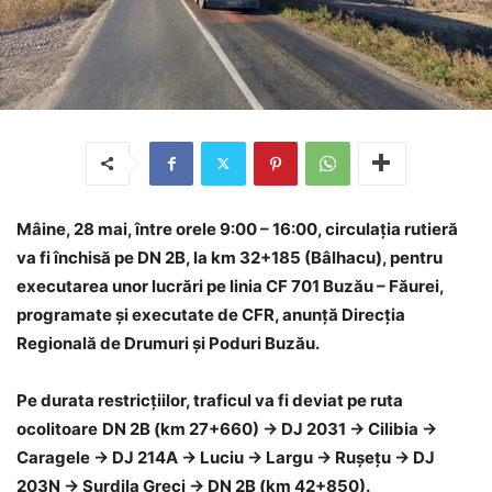
Mâine, 28 mai, între orele 9:00 – 16:00, circulația rutieră
va fi închisă pe DN 2B, la km 32+185 (Bâlhacu), pentru
executarea unor lucrări pe linia CF 701 Buzău – Făurei,
programate și executate de CFR, anunță Direcția
Regională de Drumuri și Poduri Buzău.
Pe durata restricțiilor, traficul va fi deviat pe ruta
ocolitoare
DN 2B (km 27+660) → DJ 2031 → Cilibia →
Caragele → DJ 214A → Luciu → Largu → Rușețu → DJ
203N → Surdila Greci → DN 2B (km 42+850).