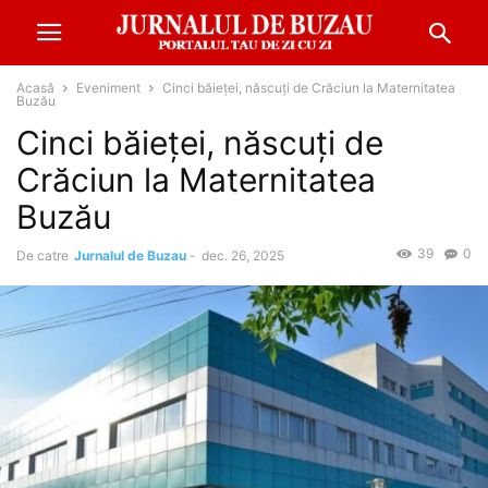
Acasă
Eveniment
Cinci băieței, născuți de Crăciun la Maternitatea
Buzău
Cinci băieței, născuți de
Crăciun la Maternitatea
Buzău
39
0
De catre
Jurnalul de Buzau
-
dec. 26, 2025