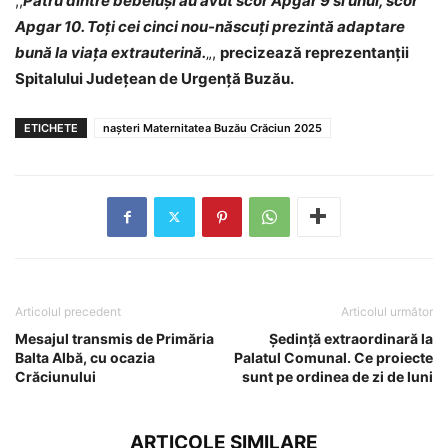
,,
Patru dintre bebeluși au avut scor Apgar 9 si unul, scor
Apgar 10. Toți cei cinci nou-născuți prezintă adaptare
bună la viața extrauterină.
„,
precizează reprezentanții
Spitalului Județean de Urgență Buzău.
ETICHETE
nașteri Maternitatea Buzău Crăciun 2025
Articolul precedent
Articolul următor
Mesajul transmis de Primăria
Ședință extraordinară la
Balta Albă, cu ocazia
Palatul Comunal. Ce proiecte
Crăciunului
sunt pe ordinea de zi de luni
ARTICOLE SIMILARE