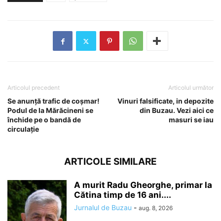
Articolul precedent
Articolul următor
Se anunță trafic de coșmar!
Vinuri falsificate, in depozite
Podul de la Mărăcineni se
din Buzau. Vezi aici ce
închide pe o bandă de
masuri se iau
circulație
ARTICOLE SIMILARE
A murit Radu Gheorghe, primar la
Cătina timp de 16 ani....
Jurnalul de Buzau
-
aug. 8, 2026