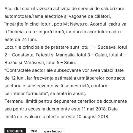
Acordul cadrul vizează achiziţia de servicii de salubrizare
automotoare/rame electrice şi vagoane de călători,
împărţite în cinci loturi, potrivit News.ro. Acordul-cadru va
fi încheiat cu o singură firmă, iar durata acordului-cadru
este de 24 luni.
Locurile principale de prestare sunt lotul 1 – Suceava, lotul
2 – Constanţa, Feteşti şi Mangalia, lotul 3 – Galaţi, lotul 4 –
Buzău şi Mărăşeşti, lotul 5 – Sibiu.
”Contractele sectoriale subsecvente vor avea valabilitate
de 12 luni, iar frecvenţa estimată a următoarelor contracte
sectoriale subsecvente va fi semestrială, conform
cerinţelor formulate”, se arată în anunţ.
Termenul limită pentru depunerea cererilor de documente
sau pentru acces la documente este 11 mai 2018. Data
limită de evaluare a ofertelor este 10 august 2018.
ETICHETE
CFR
gara buzau