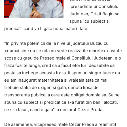
presedintelui Consiliului
Judetean, Cristi Bagiu sa
spuna “cu subiect si
predicat” cand va fi gata noua maternitate.
“In privinta polemicii de la nivelul judetului Buzau cu
<numai cine nu se uita nu vede realizarile marete> cuvinte
scose cu greu de Presedintele al Consiliului Judetean, e o
fraza foarte lunga, cred ca a facut eforturi deosebite sa
poata sa inchege aceasta fraza. Ii spun un singur lucru: nu
eu am inaugurat maternitatea si vrajeala asta ca mai
trebuie statia de oxigen si gata, denota lipsa de
transparenta publica la care este obligat domnia sa. Sa ne
spuna cu subiect si predicat ce s-a furat din banii alocati,
ce s-a facut, cand e gata”, a declarat Cezar Preda.
De asemenea, vicepresedintele Cezar Preda a reamintit