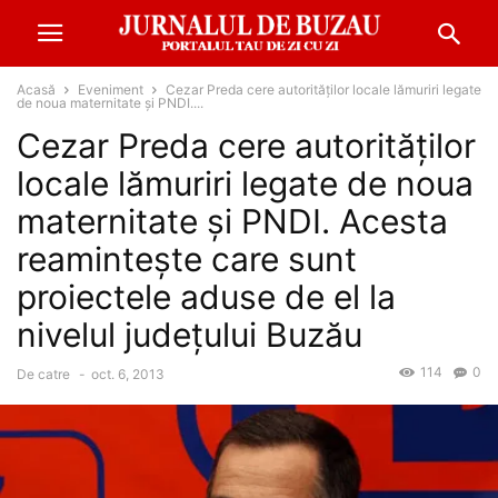
Acasă
Eveniment
Cezar Preda cere autorităţilor locale lămuriri legate
de noua maternitate şi PNDI....
Cezar Preda cere autorităţilor
locale lămuriri legate de noua
maternitate şi PNDI. Acesta
reaminteşte care sunt
proiectele aduse de el la
nivelul judeţului Buzău
114
0
De catre
-
oct. 6, 2013