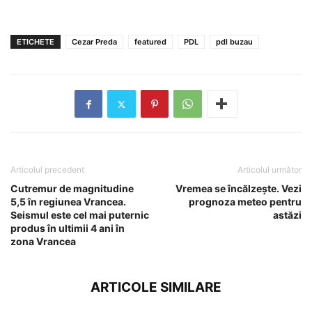
ETICHETE
Cezar Preda
featured
PDL
pdl buzau
Articolul precedent
Articolul următor
Cutremur de magnitudine
Vremea se încălzește. Vezi
5,5 în regiunea Vrancea.
prognoza meteo pentru
Seismul este cel mai puternic
astăzi
produs în ultimii 4 ani în
zona Vrancea
ARTICOLE SIMILARE