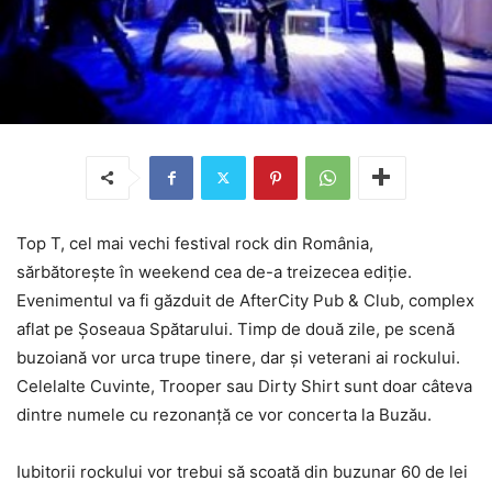
Top T, cel mai vechi festival rock din România,
sărbătoreşte în weekend cea de-a treizecea ediţie.
Evenimentul va fi găzduit de AfterCity Pub & Club, complex
aflat pe Şoseaua Spătarului. Timp de două zile, pe scenă
buzoiană vor urca trupe tinere, dar şi veterani ai rockului.
Celelalte Cuvinte, Trooper sau Dirty Shirt sunt doar câteva
dintre numele cu rezonanţă ce vor concerta la Buzău.
Iubitorii rockului vor trebui să scoată din buzunar 60 de lei