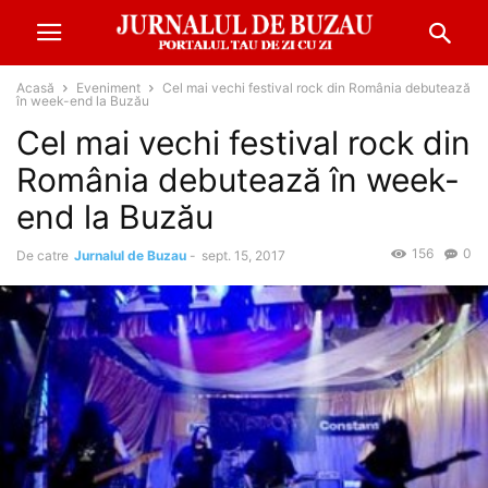
Acasă
Eveniment
Cel mai vechi festival rock din România debutează
în week-end la Buzău
Cel mai vechi festival rock din
România debutează în week-
end la Buzău
156
0
De catre
Jurnalul de Buzau
-
sept. 15, 2017