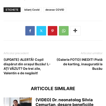
ETICHETE
bilanț Covid
decese COVID
Articolul precedent
Articolul următor
(UPDATE) ALERTĂ! Copil
(Galerie FOTO) INEDIT! Pistă
dispărut din orașul Buzău! L-
de karting, inaugurată la
AȚI VĂZUT? De trei zile,
Buzău
Valentin e de negăsit!
ARTICOLE SIMILARE
(VIDEO) Dr. neonatolog Silvia
Cemurtan, despre beneficiile