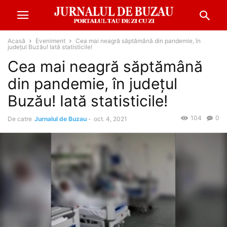
Acasă
Eveniment
Cea mai neagră săptămână din pandemie, în
județul Buzău! Iată statisticile!
Cea mai neagră săptămână
din pandemie, în județul
Buzău! Iată statisticile!
104
0
De catre
Jurnalul de Buzau
-
oct. 4, 2021