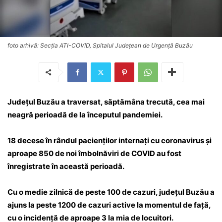
foto arhivă: Secția ATI-COVID, Spitalul Județean de Urgență Buzău
Județul Buzău a traversat, săptămâna trecută, cea mai
neagră perioadă de la începutul pandemiei.
18 decese în rândul pacienților internați cu coronavirus și
aproape 850 de noi îmbolnăviri de COVID au fost
înregistrate în această perioadă.
Cu o medie zilnică de peste 100 de cazuri, județul Buzău a
ajuns la peste 1200 de cazuri active la momentul de față,
cu o incidență de aproape 3 la mia de locuitori.