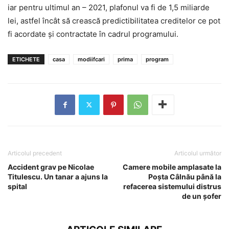
iar pentru ultimul an – 2021, plafonul va fi de 1,5 miliarde
lei, astfel încât să crească predictibilitatea creditelor ce pot
fi acordate şi contractate în cadrul programului.
ETICHETE
casa
modiifcari
prima
program
Articolul precedent
Articolul următor
Accident grav pe Nicolae
Camere mobile amplasate la
Titulescu. Un tanar a ajuns la
Poșta Câlnău până la
spital
refacerea sistemului distrus
de un şofer