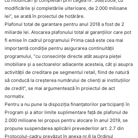
cu modificări şi completări prin Legea nr. 368/2009, cu
modificările şi completările ulterioare, de 2.000 milioane
lei”, se arată în proiectul de hotărâre.
Plafonul total de garantare pentru anul 2018 a fost de 2
miliarde lei. Alocarea plafonului total al garanțiilor care pot
fi emise în cadrul programului Prima casă este cea mai
importantă condiție pentru asigurarea continuității
programului, “cu consecințe directe atât asupra pieței
imobiliare şi a sectoarelor adiacente acesteia, cât şi asupra
activității de creditare pe segmentul retail, fiind de natură
să conducă la creșterea numărului de clienți ai instituțiilor
de credit”, se mai argumentează în proiectul de act
normativ.
Pentru a nu pune la dispoziția finanțatorilor participanți în
Program și a altor limite suplimentare faţă de plafonul de
2.000 milioane lei propus pentru alocare în anul 2019, se
propune suspendarea aplicării prevederilor art. 2.7 din
Protocolul-cadru prevăzut în anexa nr.6 la Ordinul