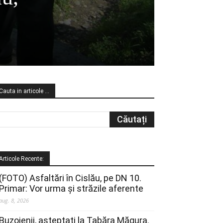
Cauta in articole …
Articole Recente:
(FOTO) Asfaltări în Cislău, pe DN 10.
Primar: Vor urma și străzile aferente
aug. 8, 2026
Buzoienii, așteptați la Tabăra Măgura.