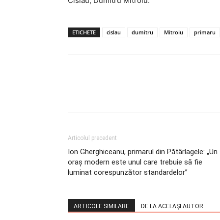
Cislău, Dumitru Mitroiu.
ETICHETE
cislau
dumitru
Mitroiu
primaru
Articolul precedent
Ion Gherghiceanu, primarul din Pătârlagele: „Un
oraș modern este unul care trebuie să fie
luminat corespunzător standardelor”
ARTICOLE SIMILARE
DE LA ACELAȘI AUTOR