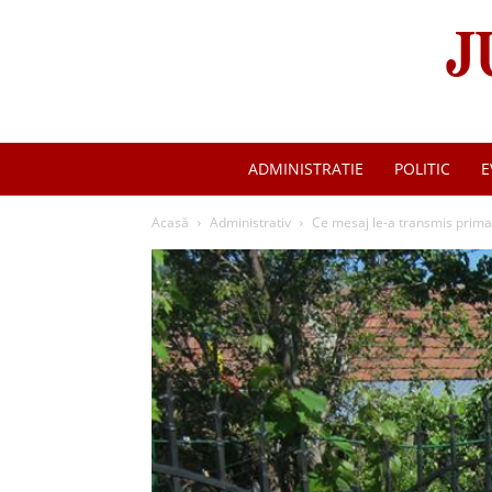
ADMINISTRATIE
POLITIC
E
Acasă
Administrativ
Ce mesaj le-a transmis primar