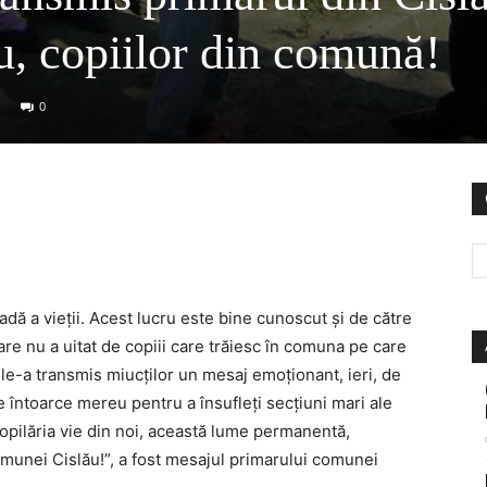
, copiilor din comună!
0
dă a vieţii. Acest lucru este bine cunoscut şi de către
re nu a uitat de copiii care trăiesc în comuna pe care
 le-a transmis miucţilor un mesaj emoţionant, ieri, de
se întoarce mereu pentru a însufleţi secţiuni mari ale
 copilăria vie din noi, această lume permanentă,
 comunei Cislău!”, a fost mesajul primarului comunei