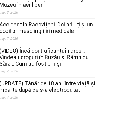
Muzeu în aer liber
aug. 8, 2026
Accident la Racovițeni. Doi adulți și un
copil primesc îngrijiri medicale
aug. 7, 2026
(VIDEO) Încă doi traficanți, în arest.
Vindeau droguri în Buzău și Râmnicu
Sărat. Cum au fost prinși
aug. 7, 2026
(UPDATE) Tânăr de 18 ani, între viață și
moarte după ce s-a electrocutat
aug. 7, 2026