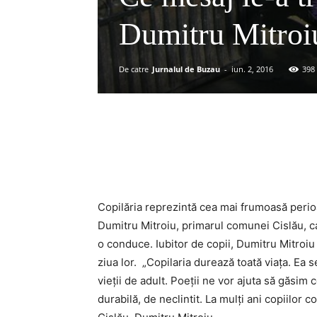
Dumitru Mitroiu
De catre
Jurnalul de Buzau
-
iun. 2, 2016
398
Acțiune
Copilăria reprezintă cea mai frumoasă perioa
Dumitru Mitroiu, primarul comunei Cislău, ca
o conduce. Iubitor de copii, Dumitru Mitroiu
ziua lor. „Copilaria durează toată viaţa. Ea 
vieţii de adult. Poeţii ne vor ajuta să găsim
durabilă, de neclintit. La mulţi ani copiilor