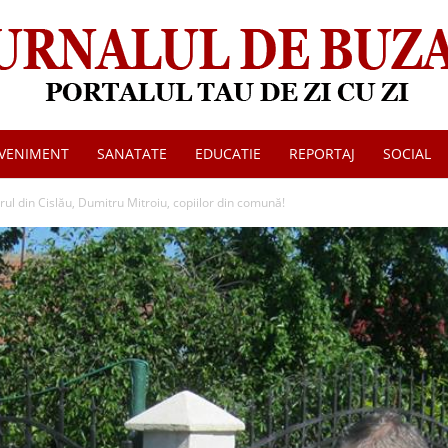
VENIMENT
SANATATE
EDUCATIE
REPORTAJ
SOCIAL
Jurnalul
ul din Cislău, Dumitru Mitroiu, copiilor din comună!
de
Buzau