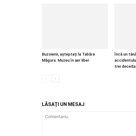
Buzoienii, așteptați la Tabăra
Încă un tână
Măgura. Muzeu în aer liber
accidentului
trei deceda
LĂSAȚI UN MESAJ