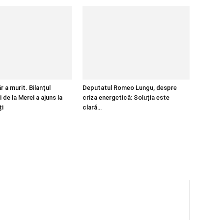
r a murit. Bilanțul
Deputatul Romeo Lungu, despre
 de la Merei a ajuns la
criza energetică: Soluția este
ți
clară…