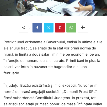
Potrivit unei ordonanţe a Guvernului, emisă în ultimele zile
ale anului trecut, salariaţii de la stat vor primi normă de
hrană, în limita a doua salarii minime pe economie, pe an,
în funcţie de numarul de zile lucrate. Primii bani în plus la
salarii vor intra în buzunarele bugetarilor din luna
februarie.
În judeţul Buzău există însă şi mici excepţii. Nu vor primi
normă de hrană angajaţii societăţii „Domenii Prest SRL”,
firmă subordonată Consiliului Judeţean. În prezent, toţi
salariaţii societăţii primesc bonuri de masă. Înfiinţată iniţial