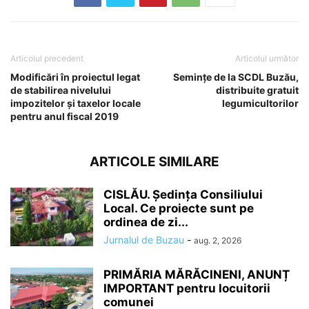
Articolul precedent
Articolul următor
Modificări în proiectul legat
Semințe de la SCDL Buzău,
de stabilirea nivelului
distribuite gratuit
impozitelor şi taxelor locale
legumicultorilor
pentru anul fiscal 2019
ARTICOLE SIMILARE
CISLĂU. Ședința Consiliului
Local. Ce proiecte sunt pe
ordinea de zi...
Jurnalul de Buzau
-
aug. 2, 2026
PRIMĂRIA MĂRĂCINENI, ANUNȚ
IMPORTANT pentru locuitorii
comunei