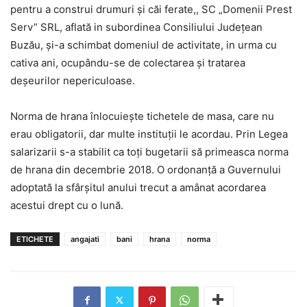
pentru a construi drumuri şi căi ferate,, SC „Domenii Prest
Serv” SRL, aflată in subordinea Consiliului Judeţean
Buzău, şi-a schimbat domeniul de activitate, in urma cu
cativa ani, ocupându-se de colectarea şi tratarea
deşeurilor nepericuloase.
Norma de hrana înlocuieşte tichetele de masa, care nu
erau obligatorii, dar multe instituţii le acordau. Prin Legea
salarizarii s-a stabilit ca toţi bugetarii să primeasca norma
de hrana din decembrie 2018. O ordonanţă a Guvernului
adoptată la sfârşitul anului trecut a amânat acordarea
acestui drept cu o lună.
ETICHETE
angajati
bani
hrana
norma