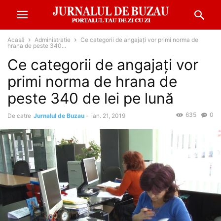
Acasă
Administratie
Ce categorii de angajaţi vor primi norma de
hrana de peste 340...
Ce categorii de angajaţi vor
primi norma de hrana de
peste 340 de lei pe lună
635
0
De catre
Jurnalul de Buzau
-
ian. 21, 2019