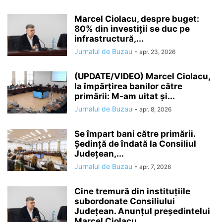
Marcel Ciolacu, despre buget:
80% din investiții se duc pe
infrastructură,...
Jurnalul de Buzau
-
apr. 23, 2026
(UPDATE/VIDEO) Marcel Ciolacu,
la împărțirea banilor către
primării: M-am uitat și...
Jurnalul de Buzau
-
apr. 8, 2026
Se împart bani către primării.
Ședință de îndată la Consiliul
Județean,...
Jurnalul de Buzau
-
apr. 7, 2026
Cine tremură din instituțiile
subordonate Consiliului
Județean. Anunțul președintelui
Marcel Ciolacu