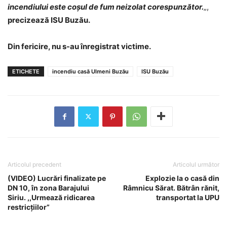
incendiului este coșul de fum neizolat corespunzător.
„,
precizează ISU Buzău.
Din fericire, nu s-au înregistrat victime.
ETICHETE
incendiu casă Ulmeni Buzău
ISU Buzău
Articolul precedent
Articolul următor
(VIDEO) Lucrări finalizate pe
Explozie la o casă din
DN 10, în zona Barajului
Râmnicu Sărat. Bătrân rănit,
Siriu. ,,Urmează ridicarea
transportat la UPU
restricțiilor”