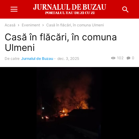
Acasă
Eveniment
Casă în flăcări, în comuna Ulmeni
Casă în flăcări, în comuna
Ulmeni
102
0
De catre
Jurnalul de Buzau
-
dec. 3, 2025