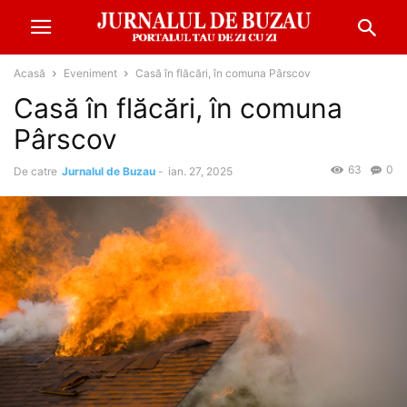
Acasă
Eveniment
Casă în flăcări, în comuna Pârscov
Casă în flăcări, în comuna
Pârscov
63
0
De catre
Jurnalul de Buzau
-
ian. 27, 2025