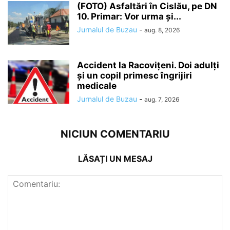
(FOTO) Asfaltări în Cislău, pe DN
10. Primar: Vor urma și...
Jurnalul de Buzau
-
aug. 8, 2026
Accident la Racovițeni. Doi adulți
și un copil primesc îngrijiri
medicale
Jurnalul de Buzau
-
aug. 7, 2026
NICIUN COMENTARIU
LĂSAȚI UN MESAJ