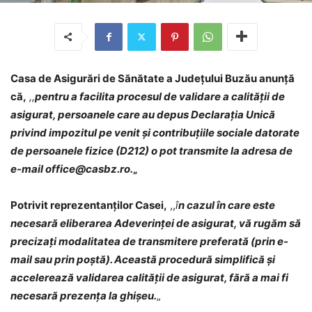
Casa de Asigurări de Sănătate a Județului Buzău anunță
că,
,,
pentru a facilita procesul de validare a calității de
asigurat, persoanele care au depus Declarația Unică
privind impozitul pe venit și contribuțiile sociale datorate
de persoanele fizice (D212) o pot transmite la adresa de
e-mail office@casbz.ro.
„
Potrivit reprezentanților Casei,
,,
î
n cazul în care este
necesară eliberarea Adeverinței de asigurat, vă rugăm să
precizați modalitatea de transmitere preferată (prin e-
mail sau prin poştă).
Această procedură simplifică şi
accelerează validarea calității de asigurat, fără a mai fi
necesară prezența la ghişeu.
„