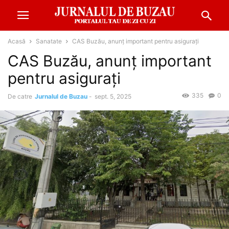
Acasă
Sanatate
CAS Buzău, anunț important pentru asigurați
CAS Buzău, anunț important
pentru asigurați
335
0
De catre
Jurnalul de Buzau
-
sept. 5, 2025