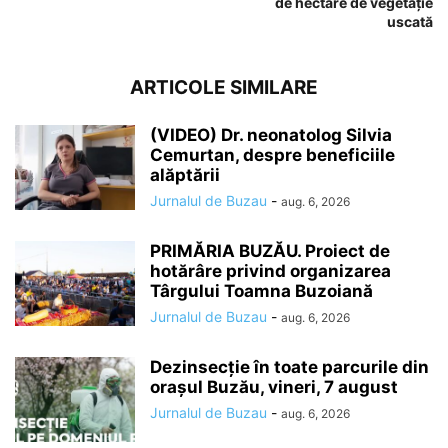
de hectare de vegetație
uscată
ARTICOLE SIMILARE
(VIDEO) Dr. neonatolog Silvia
Cemurtan, despre beneficiile
alăptării
Jurnalul de Buzau
-
aug. 6, 2026
PRIMĂRIA BUZĂU. Proiect de
hotărâre privind organizarea
Târgului Toamna Buzoiană
Jurnalul de Buzau
-
aug. 6, 2026
Dezinsecție în toate parcurile din
orașul Buzău, vineri, 7 august
Jurnalul de Buzau
-
aug. 6, 2026