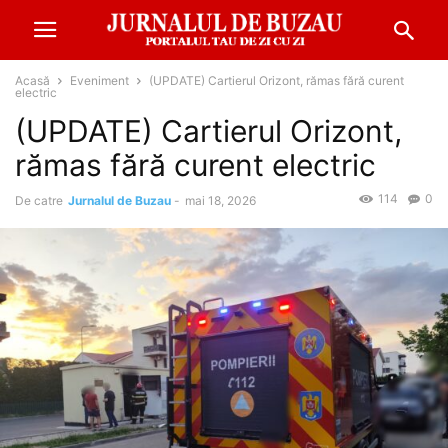
Acasă
Eveniment
(UPDATE) Cartierul Orizont, rămas fără curent
electric
(UPDATE) Cartierul Orizont,
rămas fără curent electric
114
0
De catre
Jurnalul de Buzau
-
mai 18, 2026