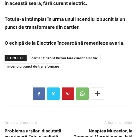
în această seară, fără curent electric.
Totul s-a întâmplat în urma unui incendiu izbucnit la un
punct de transformare din cartier.
O echipă de la Electrica încearcă să remedieze avaria.
ETICHETE
cartier Orizont Buzău fără curent electric
incendiu punct de transformare
Articolul precedent
Articolul următor
Problema urșilor, discutată
Noaptea Muzeelor, la
cu primarii, într-o ședință
Domeniul Marghiloman. Iată