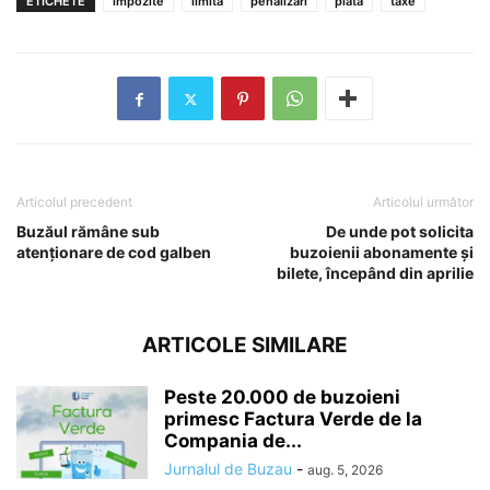
ETICHETE
impozite
limita
penalizari
plata
taxe
Articolul precedent
Articolul următor
Buzăul rămâne sub
De unde pot solicita
atenționare de cod galben
buzoienii abonamente şi
bilete, începând din aprilie
ARTICOLE SIMILARE
Peste 20.000 de buzoieni
primesc Factura Verde de la
Compania de...
Jurnalul de Buzau
-
aug. 5, 2026