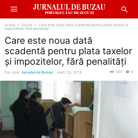
Acasă
Social
Care este noua dată scadentă pentru plata taxelor și
impozitelor, fără penalități
Care este noua dată
scadentă pentru plata taxelor
și impozitelor, fără penalități
240
0
De catre
Jurnalul de Buzau
-
mart. 20, 2018