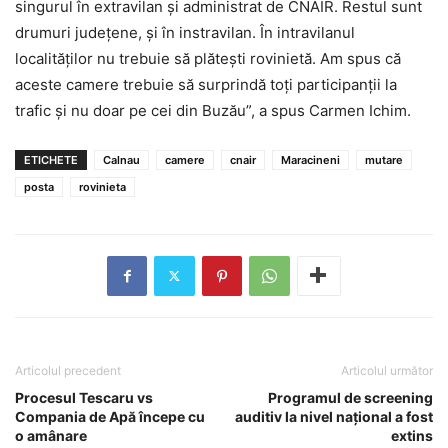
singurul în extravilan și administrat de CNAIR. Restul sunt
drumuri jude­țene, și în instravilan. În intravilanul
localităților nu trebuie să plătești rovinietă. Am spus că
aceste camere trebuie să surprindă toți participanții la
trafic și nu doar pe cei din Buzău”, a spus Carmen Ichim.
ETICHETE
Calnau
camere
cnair
Maracineni
mutare
posta
rovinieta
Articolul precedent
Articolul următor
Procesul Tescaru vs
Programul de screening
Compania de Apă începe cu
auditiv la nivel național a fost
o amânare
extins