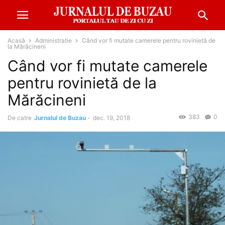
Acasă
Administratie
Când vor fi mutate camerele pentru rovinietă de
la Mărăcineni
Când vor fi mutate camerele
pentru rovinietă de la
Mărăcineni
383
0
De catre
Jurnalul de Buzau
-
dec. 19, 2018