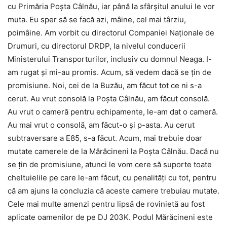
cu Primăria Poșta Câlnău, iar până la sfârșitul anului le vor
muta. Eu sper să se facă azi, mâine, cel mai târ­ziu,
poimâine. Am vorbit cu directorul Companiei Naționale de
Drumuri, cu directorul DRDP, la nivelul conducerii
Ministerului Transporturilor, inclusiv cu domnul Neaga. I-
am rugat și mi-au promis. Acum, să vedem dacă se țin de
promisiune. Noi, cei de la Buzău, am făcut tot ce ni s-a
cerut. Au vrut consolă la Poșta Câlnău, am făcut consolă.
Au vrut o cameră pentru echipamente, le-am dat o cameră.
Au mai vrut o consolă, am făcut-o și p-asta. Au cerut
subtraversare a E85, s-a făcut. Acum, mai trebuie doar
mutate camerele de la Mărăcineni la Poșta Câlnău. Dacă nu
se țin de promisiune, atunci le vom cere să suporte toate
cheltuielile pe care le-am făcut, cu penalități cu tot, pentru
că am ajuns la concluzia că aceste camere trebuiau mutate.
Cele mai multe amenzi pentru lipsă de rovinietă au fost
aplicate oamenilor de pe DJ 203K. Podul Mărăcineni este