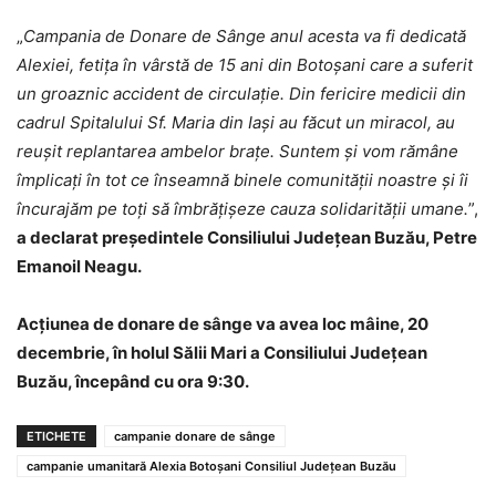
„
Campania de Donare de Sânge anul acesta va fi dedicată
Alexiei, fetița în vârstă de 15 ani din Botoșani care a suferit
un groaznic accident de circulație. Din fericire medicii din
cadrul Spitalului Sf. Maria din Iași au făcut un miracol, au
reușit replantarea ambelor brațe. Suntem și vom rămâne
împlicați în tot ce înseamnă binele comunității noastre și îi
încurajăm pe toți să îmbrățișeze cauza solidarității umane.
”,
a declarat președintele Consiliului Județean Buzău, Petre
Emanoil Neagu.
Acțiunea de donare de sânge va avea loc mâine, 20
decembrie, în holul Sălii Mari a Consiliului Județean
Buzău, începând cu ora 9:30.
ETICHETE
campanie donare de sânge
campanie umanitară Alexia Botoșani Consiliul Județean Buzău