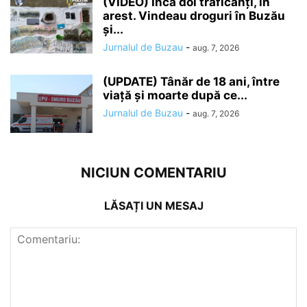
(VIDEO) Încă doi traficanți, în
arest. Vindeau droguri în Buzău
și...
Jurnalul de Buzau
-
aug. 7, 2026
(UPDATE) Tânăr de 18 ani, între
viață și moarte după ce...
Jurnalul de Buzau
-
aug. 7, 2026
NICIUN COMENTARIU
LĂSAȚI UN MESAJ