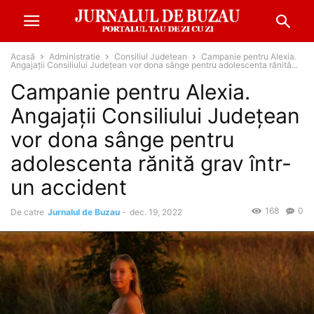
Acasă
Administratie
Consiliul Judetean
Campanie pentru Alexia.
Angajații Consiliului Județean vor dona sânge pentru adolescenta rănită...
Campanie pentru Alexia.
Angajații Consiliului Județean
vor dona sânge pentru
adolescenta rănită grav într-
un accident
168
0
De catre
Jurnalul de Buzau
-
dec. 19, 2022