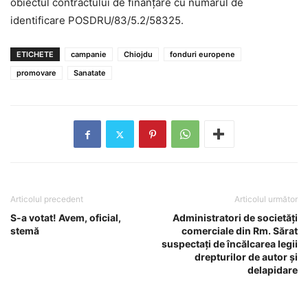
obiectul contractului de finanţare cu numărul de
identificare POSDRU/83/5.2/58325.
ETICHETE
campanie
Chiojdu
fonduri europene
promovare
Sanatate
Articolul precedent
Articolul următor
S-a votat! Avem, oficial,
Administratori de societăţi
stemă
comerciale din Rm. Sărat
suspectaţi de încălcarea legii
drepturilor de autor şi
delapidare