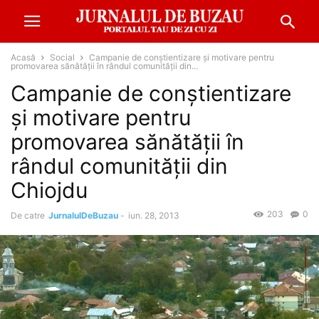
Acasă
Social
Campanie de conştientizare şi motivare pentru
promovarea sănătăţii în rândul comunității din...
Campanie de conştientizare
şi motivare pentru
promovarea sănătăţii în
rândul comunității din
Chiojdu
203
0
De catre
JurnalulDeBuzau
-
iun. 28, 2013