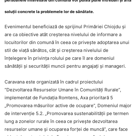
persoanele interesate din comună vor putea pune întrebări şi afla
soluţii concrete la problemele lor de sănătate.
Evenimentul beneficiază de sprijinul Primăriei Chiojdu şi
are ca obiective atât creşterea nivelului de informare a
locuitorilor din comună în ceea ce priveşte adoptarea unui
stil de viaţă sănătos, cât şi creşterea nivelului de
înţelegere în privinţa rolului pe care îl are domeniul
sănătăţii şi securităţii muncii pentru angajaţi şi manageri.
Caravana este organizată în cadrul proiectului
“Dezvoltarea Resurselor Umane în Comunităţi Rurale”,
implementat de Fundaţia Romtens, Axa prioritară 5
„Promovarea măsurilor active de ocupare”, Domeniul major
de intervenţie 5.2. „Promovarea sustenabilităţii pe termen
lung a zonelor rurale în ceea ce priveşte dezvoltarea
resurselor umane şi ocuparea forţei de muncă”, care face