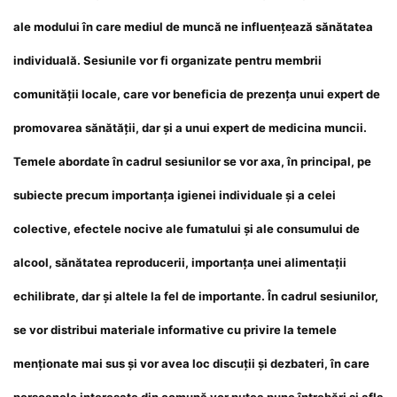
ale modului în care mediul de muncă ne influenţează sănătatea
individuală.
Sesiunile vor fi o
rganizate pentru membrii
comunităţii locale, care vor beneficia de prezenţa unui expert de
promovarea sănătăţii, dar şi a unui expert de medicina muncii.
Temele abordate în cadrul sesiunilor se vor axa, în principal, pe
subiecte precum
importan
ț
a igienei individuale şi a celei
colective, efectele nocive ale fumatului şi ale consumului de
alcool, s
ă
n
ă
tatea reproducerii, importanţa unei alimentaţii
echilibrate
,
dar şi altele la fel de importante.
În cadrul sesiunilor,
se vor distribui materiale informative cu privire la temele
menţionate mai sus şi vor avea loc discuţii şi dezbateri, în care